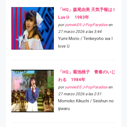
「HQ」森尾由美 天気予報は I
Luv U 1983年
por
yumeki05 J-PopParadise
en
27 marzo 2026 a las 3:44
Yumi Morio / Tenkeyoho wa I
love U
「HQ」菊池桃子 青春のいじ
わる 1984年
por
yumeki05 J-PopParadise
en
27 marzo 2026 a las 2:51
Momoko Kikuchi / Seishun no
ijiwaru