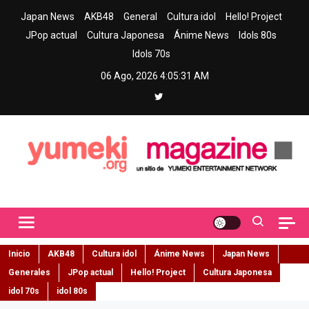
Skip
Japan News
AKB48
General
Cultura idol
Hello! Project
to
JPop actual
Cultura Japonesa
Ánime News
Idols 80s
content
Idols 70s
06 Ago, 2026
4:05:32 AM
Yumeki Magazine
Jpop y musica idol – Tu portal de jpop, movimiento idol y cultura
japonesa en español
Inicio
AKB48
Cultura idol
Ánime News
Japan News
Generales
JPop actual
Hello! Project
Cultura Japonesa
idol 70s
idol 80s