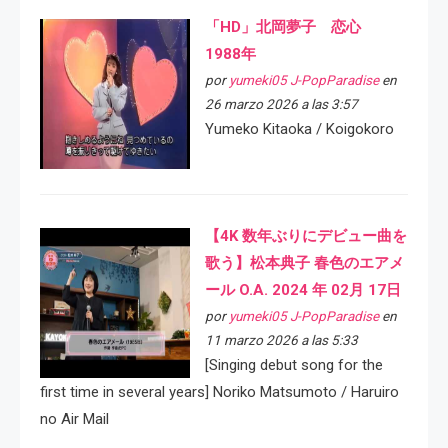
「HD」北岡夢子 恋心
1988年
por
yumeki05 J-PopParadise
en
26 marzo 2026 a las 3:57
Yumeko Kitaoka / Koigokoro
【4K 数年ぶりにデビュー曲を
歌う】松本典子 春色のエアメ
ール O.A. 2024 年 02月 17日
por
yumeki05 J-PopParadise
en
11 marzo 2026 a las 5:33
[Singing debut song for the
first time in several years] Noriko Matsumoto / Haruiro
no Air Mail