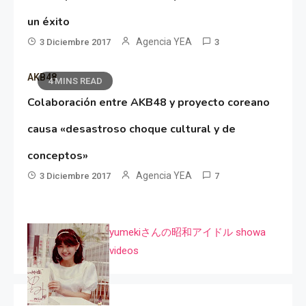
un éxito
Agencia YEA
3 Diciembre 2017
3
AKB48
4 MINS READ
Colaboración entre AKB48 y proyecto coreano
causa «desastroso choque cultural y de
conceptos»
Agencia YEA
3 Diciembre 2017
7
yumekiさんの昭和アイドル showa
videos