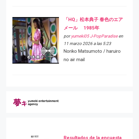
「HQ」松本典子 春色のエア
メール 1985年
por
yumeki05 J-PopParadise
en
11 marzo 2026 a las 5:23
Noriko Matsumoto / haruiro
no air mail
Resultados de la encuesta