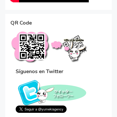
QR Code
Síguenos en Twitter