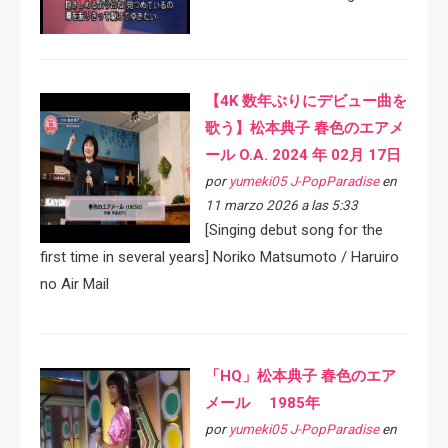
【4K 数年ぶりにデビュー曲を
歌う】松本典子 春色のエアメ
ール O.A. 2024 年 02月 17日
por
yumeki05 J-PopParadise
en
11 marzo 2026 a las 5:33
[Singing debut song for the
first time in several years] Noriko Matsumoto / Haruiro
no Air Mail
「HQ」松本典子 春色のエア
メール 1985年
por
yumeki05 J-PopParadise
en