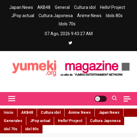
Skip
Japan News
AKB48
General
Cultura idol
Hello! Project
to
JPop actual
Cultura Japonesa
Ánime News
Idols 80s
content
Idols 70s
07 Ago, 2026
9:43:28 AM
Yumeki Magazine
Jpop y musica idol – Tu portal de jpop, movimiento idol y cultura
japonesa en español
Inicio
AKB48
Cultura idol
Ánime News
Japan News
Generales
JPop actual
Hello! Project
Cultura Japonesa
idol 70s
idol 80s