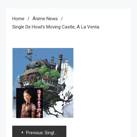
Home
Ánime News
Single De Howl’s Moving Castle, A La Venta.
Navegación
Previous:
Single de Howl’s Moving Castle, a la venta.