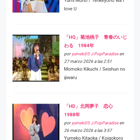
Yumi Morio / Tenkeyoho wa I
love U
「HQ」菊池桃子 青春のいじ
わる 1984年
por
yumeki05 J-PopParadise
en
27 marzo 2026 a las 2:51
Momoko Kikuchi / Seishun no
ijiwaru
「HD」北岡夢子 恋心
1988年
por
yumeki05 J-PopParadise
en
26 marzo 2026 a las 3:57
Yumeko Kitaoka / Koigokoro