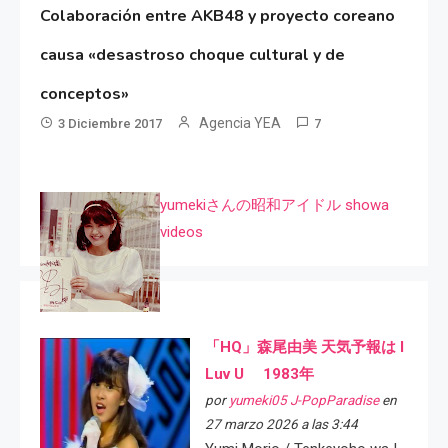
Colaboración entre AKB48 y proyecto coreano
causa «desastroso choque cultural y de
conceptos»
Agencia YEA
3 Diciembre 2017
7
yumekiさんの昭和アイドル showa
videos
「HQ」森尾由美 天気予報は I
Luv U 1983年
por
yumeki05 J-PopParadise
en
27 marzo 2026 a las 3:44