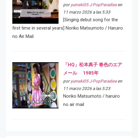
por
yumeki05 J-PopParadise
en
11 marzo 2026 a las 5:33
[Singing debut song for the
first time in several years] Noriko Matsumoto / Haruiro
no Air Mail
「HQ」松本典子 春色のエア
メール 1985年
por
yumeki05 J-PopParadise
en
11 marzo 2026 a las 5:23
Noriko Matsumoto / haruiro
no air mail