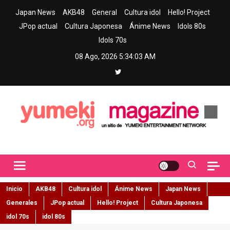
Skip
Japan News
AKB48
General
Cultura idol
Hello! Project
to
JPop actual
Cultura Japonesa
Ánime News
Idols 80s
content
Idols 70s
08 Ago, 2026
5:34:04 AM
Yumeki Magazine
Jpop y musica idol – Tu portal de jpop, movimiento idol y cultura
japonesa en español
Inicio
AKB48
Cultura idol
Ánime News
Japan News
Generales
JPop actual
Hello! Project
Cultura Japonesa
idol 70s
idol 80s