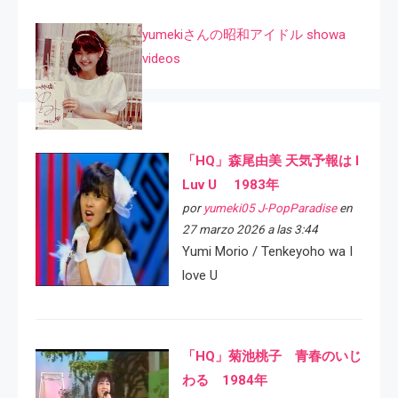
yumekiさんの昭和アイドル showa
videos
「HQ」森尾由美 天気予報は I
Luv U 1983年
por
yumeki05 J-PopParadise
en
27 marzo 2026 a las 3:44
Yumi Morio / Tenkeyoho wa I
love U
「HQ」菊池桃子 青春のいじ
わる 1984年