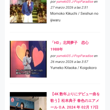
por
yumeki05 J-PopParadise
en
27 marzo 2026 a las 2:51
Momoko Kikuchi / Seishun no
ijiwaru
「HD」北岡夢子 恋心
1988年
por
yumeki05 J-PopParadise
en
26 marzo 2026 a las 3:57
Yumeko Kitaoka / Koigokoro
【4K 数年ぶりにデビュー曲を
歌う】松本典子 春色のエアメ
ール O.A. 2024 年 02月 17日