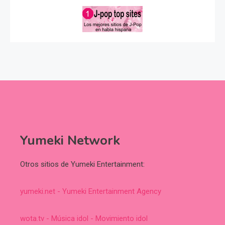
Yumeki Network
Otros sitios de Yumeki Entertainment:
yumeki.net - Yumeki Entertainment Agency
wota.tv - Música idol - Movimiento idol