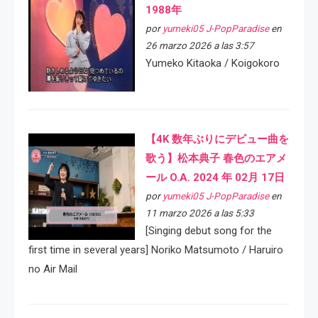
1988年
por
yumeki05 J-PopParadise
en
26 marzo 2026 a las 3:57
Yumeko Kitaoka / Koigokoro
【4K 数年ぶりにデビュー曲を
歌う】松本典子 春色のエアメ
ール O.A. 2024 年 02月 17日
por
yumeki05 J-PopParadise
en
11 marzo 2026 a las 5:33
[Singing debut song for the
first time in several years] Noriko Matsumoto / Haruiro
no Air Mail