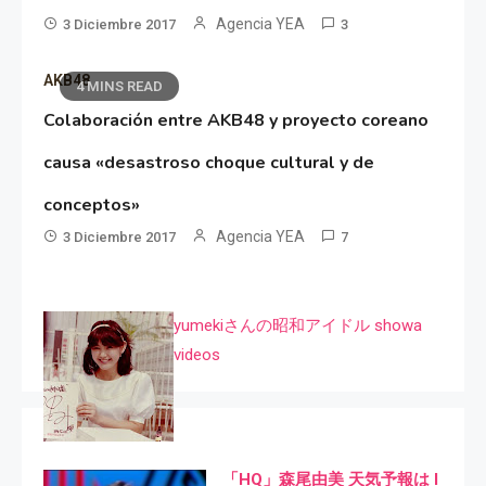
Agencia YEA
3 Diciembre 2017
3
AKB48
4 MINS READ
Colaboración entre AKB48 y proyecto coreano
causa «desastroso choque cultural y de
conceptos»
Agencia YEA
3 Diciembre 2017
7
yumekiさんの昭和アイドル showa
videos
「HQ」森尾由美 天気予報は I