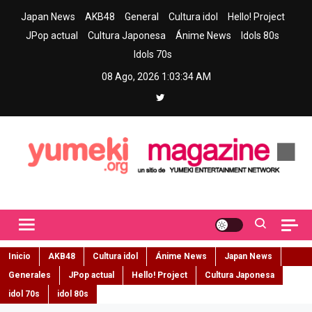
Skip
Japan News
AKB48
General
Cultura idol
Hello! Project
to
JPop actual
Cultura Japonesa
Ánime News
Idols 80s
content
Idols 70s
08 Ago, 2026
1:03:35 AM
Yumeki Magazine
Jpop y musica idol – Tu portal de jpop, movimiento idol y cultura
japonesa en español
Inicio
AKB48
Cultura idol
Ánime News
Japan News
Generales
JPop actual
Hello! Project
Cultura Japonesa
idol 70s
idol 80s