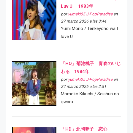
Luv U 1983年
por
yumeki05 J-PopParadise
en
27 marzo 2026 a las 3:44
Yumi Morio / Tenkeyoho wa I
love U
「HQ」菊池桃子 青春のいじ
わる 1984年
por
yumeki05 J-PopParadise
en
27 marzo 2026 a las 2:51
Momoko Kikuchi / Seishun no
ijiwaru
「HD」北岡夢子 恋心