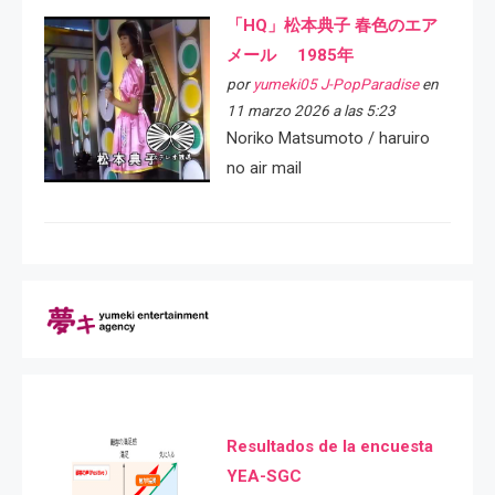
「HQ」松本典子 春色のエア
メール 1985年
por
yumeki05 J-PopParadise
en
11 marzo 2026 a las 5:23
Noriko Matsumoto / haruiro
no air mail
Resultados de la encuesta
YEA-SGC