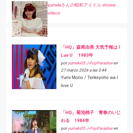
yumekiさんの昭和アイドル showa
videos
「HQ」森尾由美 天気予報は I
Luv U 1983年
por
yumeki05 J-PopParadise
en
27 marzo 2026 a las 3:44
Yumi Morio / Tenkeyoho wa I
love U
「HQ」菊池桃子 青春のいじ
わる 1984年
por
yumeki05 J-PopParadise
en