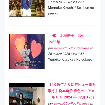
27 marzo 2026 a las 2:51
Momoko Kikuchi / Seishun no
ijiwaru
「HD」北岡夢子 恋心
1988年
por
yumeki05 J-PopParadise
en
26 marzo 2026 a las 3:57
Yumeko Kitaoka / Koigokoro
【4K 数年ぶりにデビュー曲を
歌う】松本典子 春色のエアメ
ール O.A. 2024 年 02月 17日
por
yumeki05 J-PopParadise
en