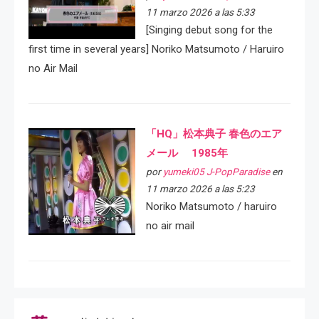
11 marzo 2026 a las 5:33
[Singing debut song for the
first time in several years] Noriko Matsumoto / Haruiro
no Air Mail
「HQ」松本典子 春色のエア
メール 1985年
por
yumeki05 J-PopParadise
en
11 marzo 2026 a las 5:23
Noriko Matsumoto / haruiro
no air mail