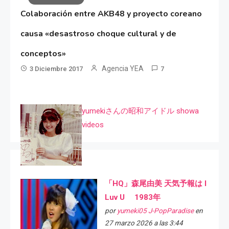
Colaboración entre AKB48 y proyecto coreano
causa «desastroso choque cultural y de
conceptos»
Agencia YEA
3 Diciembre 2017
7
yumekiさんの昭和アイドル showa
videos
「HQ」森尾由美 天気予報は I
Luv U 1983年
por
yumeki05 J-PopParadise
en
27 marzo 2026 a las 3:44