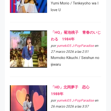
Yumi Morio / Tenkeyoho wa I
love U
「HQ」菊池桃子 青春のいじ
わる 1984年
por
yumeki05 J-PopParadise
en
27 marzo 2026 a las 2:51
Momoko Kikuchi / Seishun no
ijiwaru
「HD」北岡夢子 恋心
1988年
por
yumeki05 J-PopParadise
en
26 marzo 2026 a las 3:57