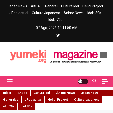
Skip
Japan News
AKB48
General
Cultura idol
Hello! Project
to
JPop actual
Cultura Japonesa
Ánime News
Idols 80s
content
Idols 70s
07 Ago, 2026
10:11:51 AM
Yumeki Magazine
Jpop y musica idol – Tu portal de jpop, movimiento idol y cultura
japonesa en español
Inicio
AKB48
Cultura idol
Ánime News
Japan News
Generales
JPop actual
Hello! Project
Cultura Japonesa
idol 70s
idol 80s