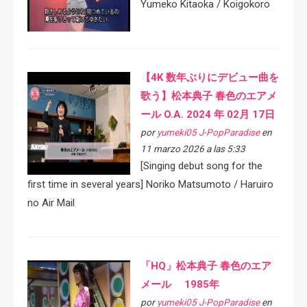
Yumeko Kitaoka / Koigokoro
【4K 数年ぶりにデビュー曲を
歌う】松本典子 春色のエアメ
ール O.A. 2024 年 02月 17日
por
yumeki05 J-PopParadise
en
11 marzo 2026 a las 5:33
[Singing debut song for the
first time in several years] Noriko Matsumoto / Haruiro
no Air Mail
「HQ」松本典子 春色のエア
メール 1985年
por
yumeki05 J-PopParadise
en