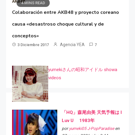
AKB48
4 MINS READ
Colaboración entre AKB48 y proyecto coreano
causa «desastroso choque cultural y de
conceptos»
Agencia YEA
3 Diciembre 2017
7
yumekiさんの昭和アイドル showa
videos
「HQ」森尾由美 天気予報は I
Luv U 1983年
por
yumeki05 J-PopParadise
en