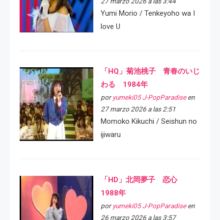
27 marzo 2026 a las 3:44
Yumi Morio / Tenkeyoho wa I
love U
「HQ」菊池桃子 青春のいじ
わる 1984年
por
yumeki05 J-PopParadise
en
27 marzo 2026 a las 2:51
Momoko Kikuchi / Seishun no
ijiwaru
「HD」北岡夢子 恋心
1988年
por
yumeki05 J-PopParadise
en
26 marzo 2026 a las 3:57