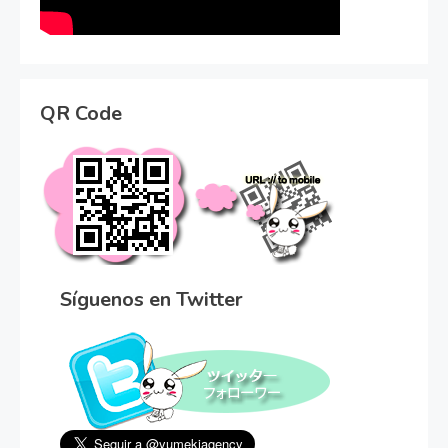
QR Code
Síguenos en Twitter