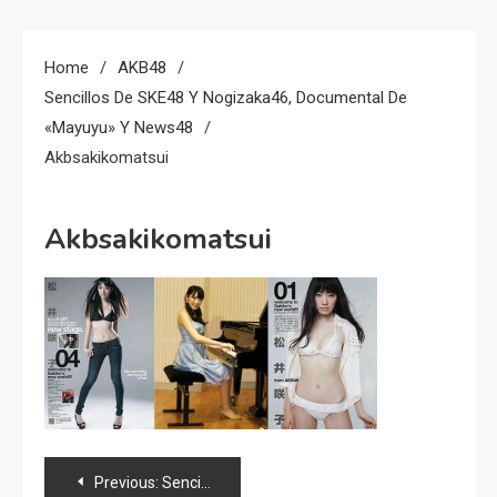
Home
AKB48
Sencillos De SKE48 Y Nogizaka46, Documental De
«Mayuyu» Y News48
Akbsakikomatsui
Akbsakikomatsui
Navegación
Previous:
Sencillos de SKE48 y Nogizaka46, documental de «Mayuyu» y news48