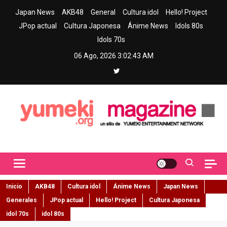
Skip
Japan News
AKB48
General
Cultura idol
Hello! Project
to
JPop actual
Cultura Japonesa
Ánime News
Idols 80s
content
Idols 70s
06 Ago, 2026
3:02:44 AM
Yumeki Magazine
Jpop y musica idol – Tu portal de jpop, movimiento idol y cultura
japonesa en español
Inicio
AKB48
Cultura idol
Ánime News
Japan News
Generales
JPop actual
Hello! Project
Cultura Japonesa
idol 70s
idol 80s