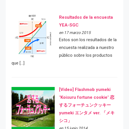
Resultados de la encuesta
YEA-SGC
en 17 marzo 2015
Estos son los resultados de la
encuesta realizada a nuestro
público sobre los productos
que […]
[Video] Flashmob yumeki
"Koisuru fortune cookie" 恋
するフォーチュンクッキー
yumeki エンタメ ver. 「メキ
シコ」
en 15 junio 2014