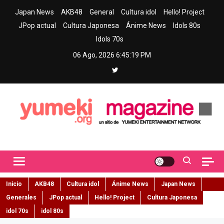
Skip
Japan News
AKB48
General
Cultura idol
Hello! Project
to
JPop actual
Cultura Japonesa
Ánime News
Idols 80s
content
Idols 70s
06 Ago, 2026
6:45:20 PM
Yumeki Magazine
Jpop y musica idol – Tu portal de jpop, movimiento idol y cultura
japonesa en español
Inicio
AKB48
Cultura idol
Ánime News
Japan News
Generales
JPop actual
Hello! Project
Cultura Japonesa
idol 70s
idol 80s