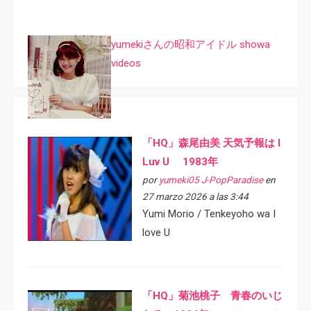
yumekiさんの昭和アイドル showa
videos
「HQ」森尾由美 天気予報は I
Luv U 1983年
por
yumeki05 J-PopParadise
en
27 marzo 2026 a las 3:44
Yumi Morio / Tenkeyoho wa I
love U
「HQ」菊池桃子 青春のいじ