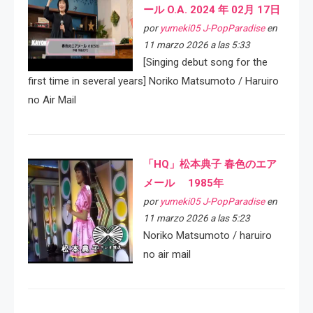
ール O.A. 2024 年 02月 17日
por
yumeki05 J-PopParadise
en
11 marzo 2026 a las 5:33
[Singing debut song for the
first time in several years] Noriko Matsumoto / Haruiro
no Air Mail
「HQ」松本典子 春色のエア
メール 1985年
por
yumeki05 J-PopParadise
en
11 marzo 2026 a las 5:23
Noriko Matsumoto / haruiro
no air mail