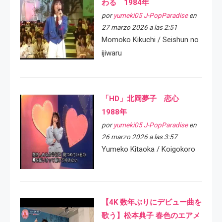
わる 1984年
por
yumeki05 J-PopParadise
en
27 marzo 2026 a las 2:51
Momoko Kikuchi / Seishun no
ijiwaru
「HD」北岡夢子 恋心
1988年
por
yumeki05 J-PopParadise
en
26 marzo 2026 a las 3:57
Yumeko Kitaoka / Koigokoro
【4K 数年ぶりにデビュー曲を
歌う】松本典子 春色のエアメ