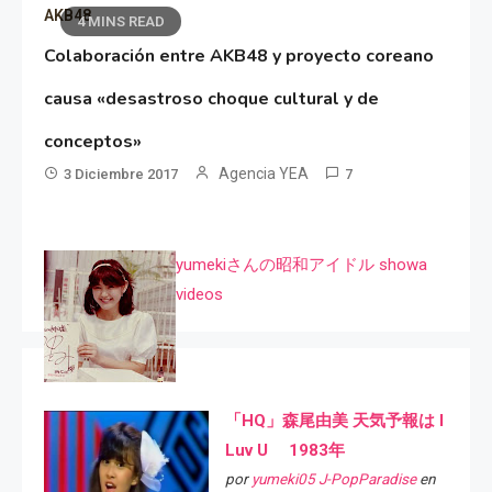
AKB48
4 MINS READ
Colaboración entre AKB48 y proyecto coreano
causa «desastroso choque cultural y de
conceptos»
Agencia YEA
3 Diciembre 2017
7
yumekiさんの昭和アイドル showa
videos
「HQ」森尾由美 天気予報は I
Luv U 1983年
por
yumeki05 J-PopParadise
en