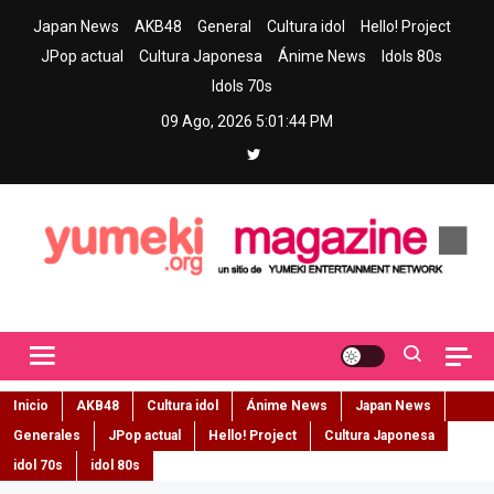
Skip
Japan News
AKB48
General
Cultura idol
Hello! Project
to
JPop actual
Cultura Japonesa
Ánime News
Idols 80s
content
Idols 70s
09 Ago, 2026
5:01:45 PM
Yumeki Magazine
Jpop y musica idol – Tu portal de jpop, movimiento idol y cultura
japonesa en español
Inicio
AKB48
Cultura idol
Ánime News
Japan News
Generales
JPop actual
Hello! Project
Cultura Japonesa
idol 70s
idol 80s