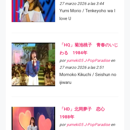
27 marzo 2026 a las 3:44
Yumi Morio / Tenkeyoho wa I
love U
「HQ」菊池桃子 青春のいじ
わる 1984年
por
yumeki05 J-PopParadise
en
27 marzo 2026 a las 2:51
Momoko Kikuchi / Seishun no
ijiwaru
「HD」北岡夢子 恋心
1988年
por
yumeki05 J-PopParadise
en