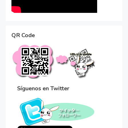
QR Code
Síguenos en Twitter