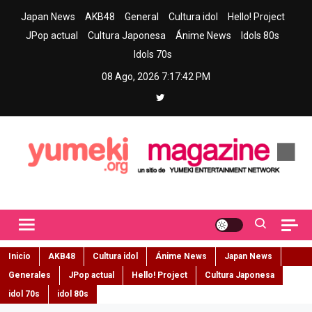
Skip
Japan News
AKB48
General
Cultura idol
Hello! Project
to
JPop actual
Cultura Japonesa
Ánime News
Idols 80s
content
Idols 70s
08 Ago, 2026
7:17:43 PM
Yumeki Magazine
Jpop y musica idol – Tu portal de jpop, movimiento idol y cultura
japonesa en español
Inicio
AKB48
Cultura idol
Ánime News
Japan News
Generales
JPop actual
Hello! Project
Cultura Japonesa
idol 70s
idol 80s