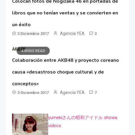
Colocan fotos de Nogizaka 46 en portadas de
libros que no tenían ventas y se convierten en
un éxito
Agencia YEA
3 Diciembre 2017
3
AKB48
4 MINS READ
Colaboración entre AKB48 y proyecto coreano
causa «desastroso choque cultural y de
conceptos»
Agencia YEA
3 Diciembre 2017
7
yumekiさんの昭和アイドル showa
videos