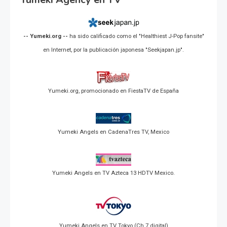
-- Yumeki.org --
ha sido calificado como el "Healthiest J-Pop fansite"
en Internet, por la publicación japonesa "Seekjapan.jp".
Yumeki.org, promocionado en FiestaTV de España
Yumeki Angels en CadenaTres TV, Mexico
Yumeki Angels en TV Azteca 13 HDTV Mexico.
Yumeki Angels en TV Tokyo (Ch 7 digital)