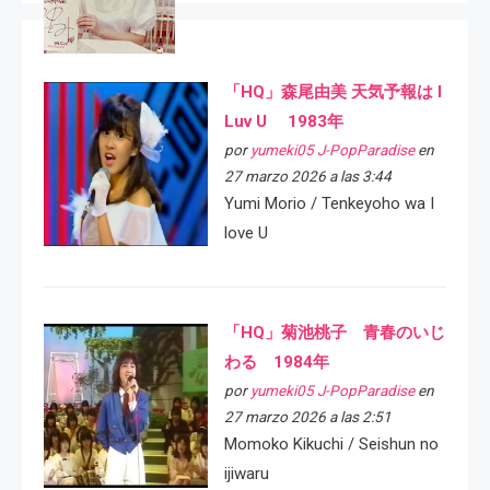
「HQ」森尾由美 天気予報は I
Luv U 1983年
por
yumeki05 J-PopParadise
en
27 marzo 2026 a las 3:44
Yumi Morio / Tenkeyoho wa I
love U
「HQ」菊池桃子 青春のいじ
わる 1984年
por
yumeki05 J-PopParadise
en
27 marzo 2026 a las 2:51
Momoko Kikuchi / Seishun no
ijiwaru