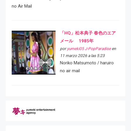
no Air Mail
「HQ」松本典子 春色のエア
メール 1985年
por
yumeki05 J-PopParadise
en
11 marzo 2026 a las 5:23
Noriko Matsumoto / haruiro
no air mail