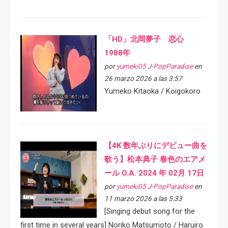
「HD」北岡夢子 恋心
1988年
por
yumeki05 J-PopParadise
en
26 marzo 2026 a las 3:57
Yumeko Kitaoka / Koigokoro
【4K 数年ぶりにデビュー曲を
歌う】松本典子 春色のエアメ
ール O.A. 2024 年 02月 17日
por
yumeki05 J-PopParadise
en
11 marzo 2026 a las 5:33
[Singing debut song for the
first time in several years] Noriko Matsumoto / Haruiro