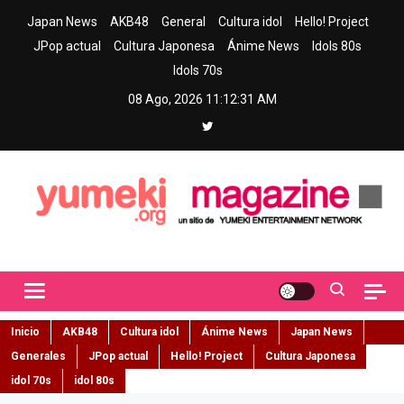
Skip
Japan News
AKB48
General
Cultura idol
Hello! Project
to
JPop actual
Cultura Japonesa
Ánime News
Idols 80s
content
Idols 70s
08 Ago, 2026
11:12:32 AM
Yumeki Magazine
Jpop y musica idol – Tu portal de jpop, movimiento idol y cultura
japonesa en español
Inicio
AKB48
Cultura idol
Ánime News
Japan News
Generales
JPop actual
Hello! Project
Cultura Japonesa
idol 70s
idol 80s