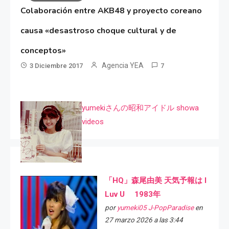
Colaboración entre AKB48 y proyecto coreano
causa «desastroso choque cultural y de
conceptos»
Agencia YEA
3 Diciembre 2017
7
yumekiさんの昭和アイドル showa
videos
「HQ」森尾由美 天気予報は I
Luv U 1983年
por
yumeki05 J-PopParadise
en
27 marzo 2026 a las 3:44