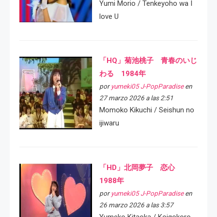
Yumi Morio / Tenkeyoho wa I
love U
「HQ」菊池桃子 青春のいじ
わる 1984年
por
yumeki05 J-PopParadise
en
27 marzo 2026 a las 2:51
Momoko Kikuchi / Seishun no
ijiwaru
「HD」北岡夢子 恋心
1988年
por
yumeki05 J-PopParadise
en
26 marzo 2026 a las 3:57