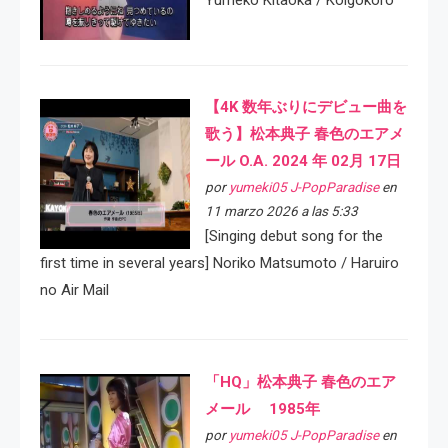
Yumeko Kitaoka / Koigokoro
【4K 数年ぶりにデビュー曲を
歌う】松本典子 春色のエアメ
ール O.A. 2024 年 02月 17日
por
yumeki05 J-PopParadise
en
11 marzo 2026 a las 5:33
[Singing debut song for the
first time in several years] Noriko Matsumoto / Haruiro
no Air Mail
「HQ」松本典子 春色のエア
メール 1985年
por
yumeki05 J-PopParadise
en