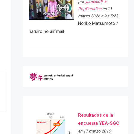
por
yumeki05 J-
PopParadise
en 11
marzo 2026 a las 5:23
Noriko Matsumoto /
haruiro no air mail
Resultados de la
encuesta YEA-SGC
en 17 marzo 2015