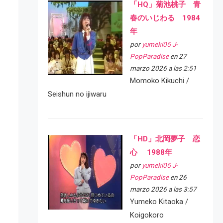
「HQ」菊池桃子 青
春のいじわる 1984
年
por
yumeki05 J-
PopParadise
en 27
marzo 2026 a las 2:51
Momoko Kikuchi /
Seishun no ijiwaru
「HD」北岡夢子 恋
心 1988年
por
yumeki05 J-
PopParadise
en 26
marzo 2026 a las 3:57
Yumeko Kitaoka /
Koigokoro