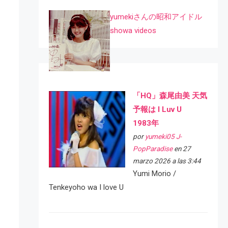
yumekiさんの昭和アイドル
showa videos
「HQ」森尾由美 天気
予報は I Luv U
1983年
por
yumeki05 J-
PopParadise
en 27
marzo 2026 a las 3:44
Yumi Morio /
Tenkeyoho wa I love U