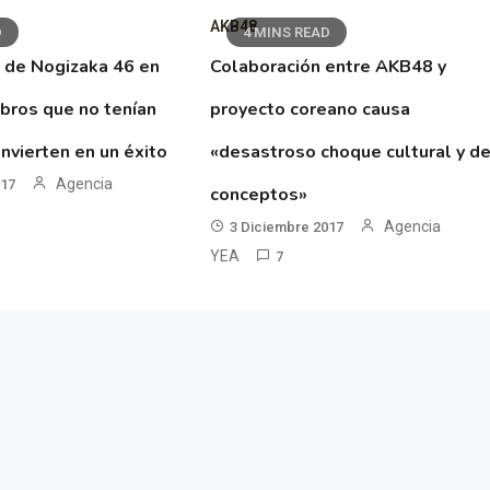
AKB48
D
4 MINS READ
 de Nogizaka 46 en
Colaboración entre AKB48 y
ibros que no tenían
proyecto coreano causa
nvierten en un éxito
«desastroso choque cultural y d
Agencia
017
conceptos»
Agencia
3 Diciembre 2017
YEA
7