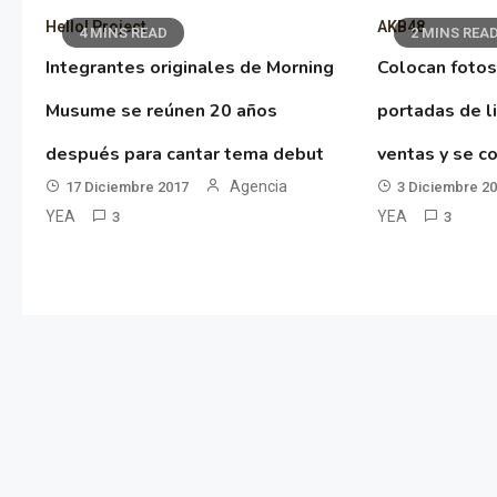
Hello! Project
AKB48
4 MINS READ
2 MINS REA
Integrantes originales de Morning
Colocan fotos
Musume se reúnen 20 años
portadas de l
después para cantar tema debut
ventas y se co
Agencia
17 Diciembre 2017
3 Diciembre 2
YEA
YEA
3
3