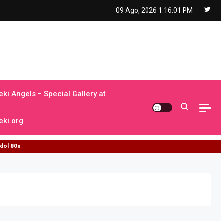
09 Ago, 2026
1:16:02 PM
ki Angels – Special Gallery at
ki.org
idol 80s