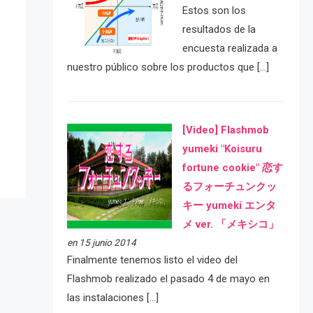
Estos son los
resultados de la
encuesta realizada a
nuestro público sobre los productos que […]
e
[Video] Flashmob
yumeki "Koisuru
fortune cookie" 恋す
るフォーチュンクッ
キー yumeki エンタ
メ ver. 「メキシコ」
en 15 junio 2014
Finalmente tenemos listo el video del
Flashmob realizado el pasado 4 de mayo en
las instalaciones […]