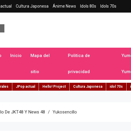
actual
Cultura Japonesa
Ánime News
Idols 80s
Idols 70s
a japonesa en español
o
Inicio
Mapa del
Politica de
Yume
sitio
privacidad
Yume
rales
JPop actual
Hello! Project
Cultura Japonesa
idol 70s
cillo De JKT48 Y News 48
Yukosencillo