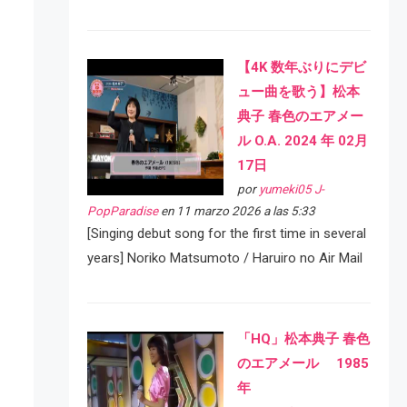
【4K 数年ぶりにデビ
ュー曲を歌う】松本
典子 春色のエアメー
ル O.A. 2024 年 02月
17日
por
yumeki05 J-
PopParadise
en 11 marzo 2026 a las 5:33
[Singing debut song for the first time in several
years] Noriko Matsumoto / Haruiro no Air Mail
「HQ」松本典子 春色
のエアメール 1985
年