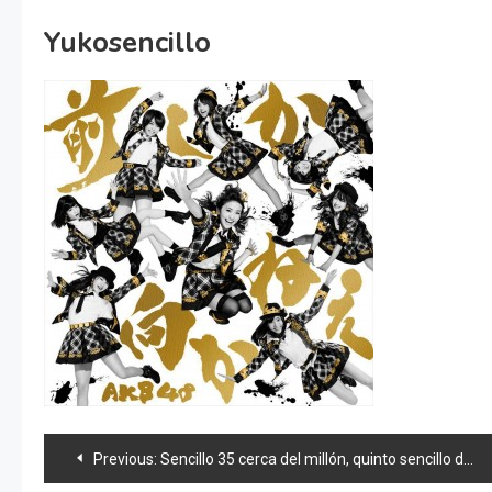
Yukosencillo
Navegación
Previous:
Sencillo 35 cerca del millón, quinto sencillo de JKT48 y news 48