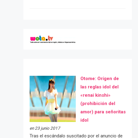
Otome: Orígen de
las reglas idol del
«renai kinshi»
(prohibición del
amor) para señoritas
idol
en 23 junio 2017
Tras el escándalo suscitado por el anuncio de