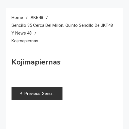
Home
AKB48
Sencillo 35 Cerca Del Millón, Quinto Sencillo De JKT48
Y News 48
Kojimapiernas
Kojimapiernas
Navegación
Previous:
Sencillo 35 cerca del millón, quinto sencillo de JKT48 y news 48
de
entradas