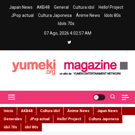
Skip
Japan News
AKB48
General
Cultura idol
Hello! Project
to
JPop actual
Cultura Japonesa
Ánime News
Idols 80s
content
Idols 70s
07 Ago, 2026
4:02:58 AM
Yumeki Magazine
Jpop y musica idol – Tu portal de jpop, movimiento idol y cultura
japonesa en español
Inicio
AKB48
Cultura idol
Ánime News
Japan News
Generales
JPop actual
Hello! Project
Cultura Japonesa
idol 70s
idol 80s