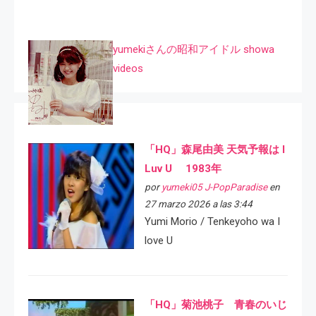
yumekiさんの昭和アイドル showa
videos
「HQ」森尾由美 天気予報は I
Luv U 1983年
por
yumeki05 J-PopParadise
en
27 marzo 2026 a las 3:44
Yumi Morio / Tenkeyoho wa I
love U
「HQ」菊池桃子 青春のいじ