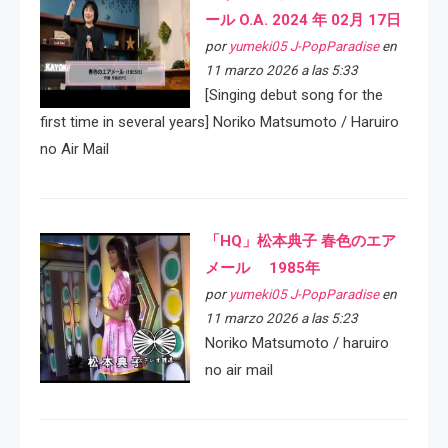
ール O.A. 2024 年 02月 17日
por
yumeki05 J-PopParadise
en
11 marzo 2026 a las 5:33
[Singing debut song for the
first time in several years] Noriko Matsumoto / Haruiro
no Air Mail
「HQ」松本典子 春色のエア
メール 1985年
por
yumeki05 J-PopParadise
en
11 marzo 2026 a las 5:23
Noriko Matsumoto / haruiro
no air mail