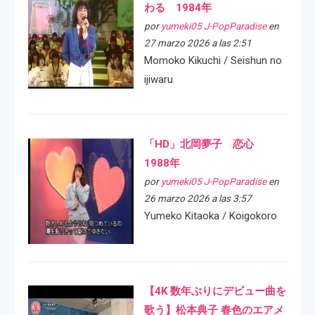
わる 1984年
por
yumeki05 J-PopParadise
en
27 marzo 2026 a las 2:51
Momoko Kikuchi / Seishun no
ijiwaru
「HD」北岡夢子 恋心
1988年
por
yumeki05 J-PopParadise
en
26 marzo 2026 a las 3:57
Yumeko Kitaoka / Koigokoro
【4K 数年ぶりにデビュー曲を
歌う】松本典子 春色のエアメ