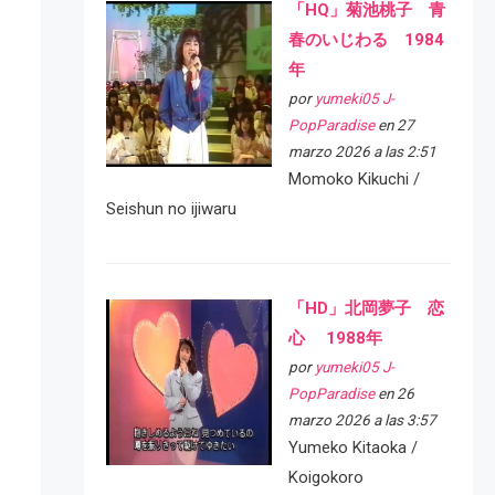
「HQ」菊池桃子 青
春のいじわる 1984
年
por
yumeki05 J-
PopParadise
en 27
marzo 2026 a las 2:51
Momoko Kikuchi /
Seishun no ijiwaru
「HD」北岡夢子 恋
心 1988年
por
yumeki05 J-
PopParadise
en 26
marzo 2026 a las 3:57
Yumeko Kitaoka /
Koigokoro