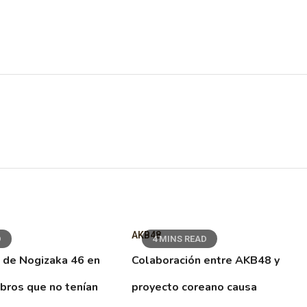
AKB48
D
4 MINS READ
 de Nogizaka 46 en
Colaboración entre AKB48 y
ibros que no tenían
proyecto coreano causa