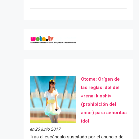
Otome: Orígen de
las reglas idol del
«renai kinshi»
(prohibición del
amor) para señoritas
idol
en 23 junio 2017
Tras el escándalo suscitado por el anuncio de