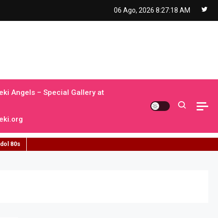
06 Ago, 2026
8:27:19 AM
ki Angels – Special Gallery at
ki.org
idol 80s