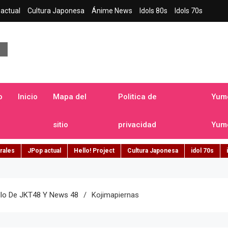
actual
Cultura Japonesa
Ánime News
Idols 80s
Idols 70s
a japonesa en español
o
Inicio
Mapa del
Politica de
Yume
sitio
privacidad
Yume
rales
JPop actual
Hello! Project
Cultura Japonesa
idol 70s
cillo De JKT48 Y News 48
Kojimapiernas