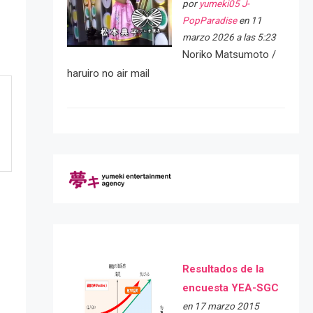
por
yumeki05 J-
PopParadise
en 11
marzo 2026 a las 5:23
Noriko Matsumoto /
haruiro no air mail
Resultados de la
encuesta YEA-SGC
en 17 marzo 2015