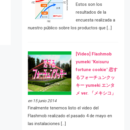
e
Estos son los
resultados de la
encuesta realizada a
nuestro público sobre los productos que […]
[Video] Flashmob
yumeki "Koisuru
fortune cookie" 恋す
るフォーチュンクッ
キー yumeki エンタ
メ ver. 「メキシコ」
en 15 junio 2014
Finalmente tenemos listo el video del
Flashmob realizado el pasado 4 de mayo en
las instalaciones […]