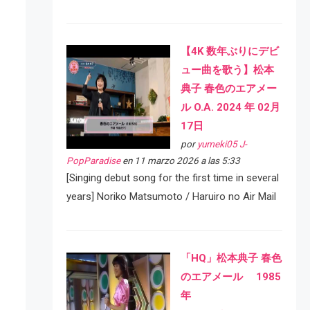
【4K 数年ぶりにデビ
ュー曲を歌う】松本
典子 春色のエアメー
ル O.A. 2024 年 02月
17日
por
yumeki05 J-
PopParadise
en 11 marzo 2026 a las 5:33
[Singing debut song for the first time in several
years] Noriko Matsumoto / Haruiro no Air Mail
「HQ」松本典子 春色
のエアメール 1985
年