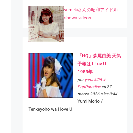
yumekiさんの昭和アイドル
showa videos
「HQ」森尾由美 天気
予報は I Luv U
1983年
por
yumeki05 J-
PopParadise
en 27
marzo 2026 a las 3:44
Yumi Morio /
Tenkeyoho wa I love U