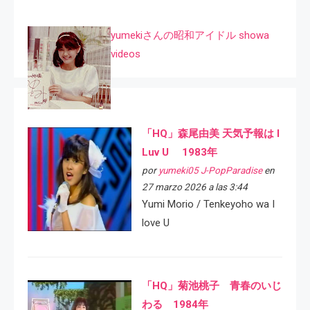
yumekiさんの昭和アイドル showa
videos
「HQ」森尾由美 天気予報は I
Luv U 1983年
por
yumeki05 J-PopParadise
en
27 marzo 2026 a las 3:44
Yumi Morio / Tenkeyoho wa I
love U
「HQ」菊池桃子 青春のいじ
わる 1984年