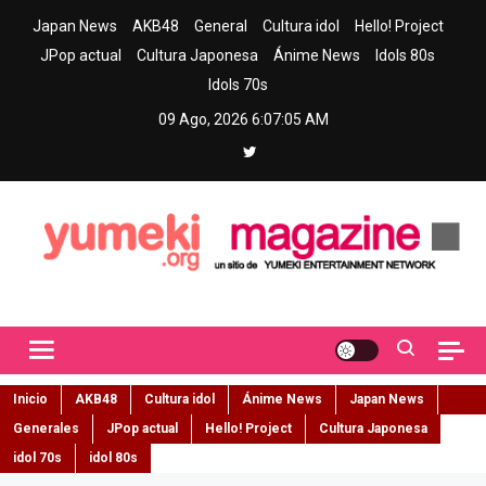
Skip
Japan News
AKB48
General
Cultura idol
Hello! Project
to
JPop actual
Cultura Japonesa
Ánime News
Idols 80s
content
Idols 70s
09 Ago, 2026
6:07:06 AM
Yumeki Magazine
Jpop y musica idol – Tu portal de jpop, movimiento idol y cultura
japonesa en español
Inicio
AKB48
Cultura idol
Ánime News
Japan News
Generales
JPop actual
Hello! Project
Cultura Japonesa
idol 70s
idol 80s