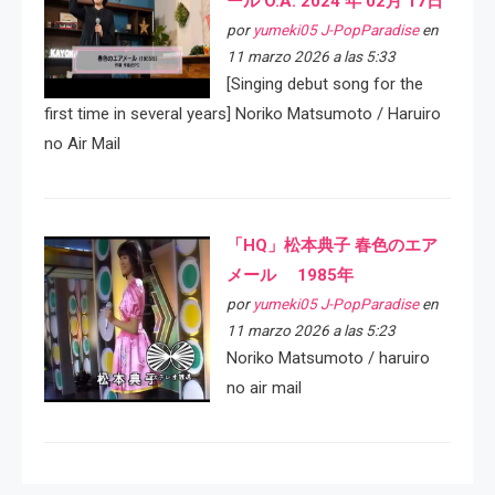
ール O.A. 2024 年 02月 17日
por
yumeki05 J-PopParadise
en
11 marzo 2026 a las 5:33
[Singing debut song for the
first time in several years] Noriko Matsumoto / Haruiro
no Air Mail
「HQ」松本典子 春色のエア
メール 1985年
por
yumeki05 J-PopParadise
en
11 marzo 2026 a las 5:23
Noriko Matsumoto / haruiro
no air mail