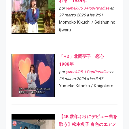
わる 1984年
por
yumeki05 J-PopParadise
en
27 marzo 2026 a las 2:51
Momoko Kikuchi / Seishun no
ijiwaru
「HD」北岡夢子 恋心
1988年
por
yumeki05 J-PopParadise
en
26 marzo 2026 a las 3:57
Yumeko Kitaoka / Koigokoro
【4K 数年ぶりにデビュー曲を
歌う】松本典子 春色のエアメ