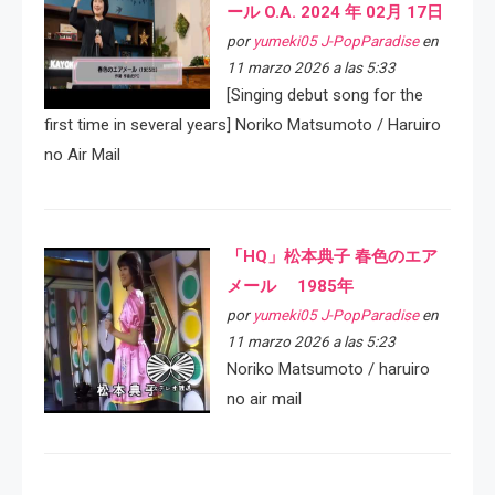
ール O.A. 2024 年 02月 17日
por
yumeki05 J-PopParadise
en
11 marzo 2026 a las 5:33
[Singing debut song for the
first time in several years] Noriko Matsumoto / Haruiro
no Air Mail
「HQ」松本典子 春色のエア
メール 1985年
por
yumeki05 J-PopParadise
en
11 marzo 2026 a las 5:23
Noriko Matsumoto / haruiro
no air mail