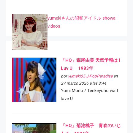
yumekiさんの昭和アイドル showa
videos
「HQ」森尾由美 天気予報は I
Luv U 1983年
por
yumeki05 J-PopParadise
en
27 marzo 2026 a las 3:44
Yumi Morio / Tenkeyoho wa I
love U
「HQ」菊池桃子 青春のいじ