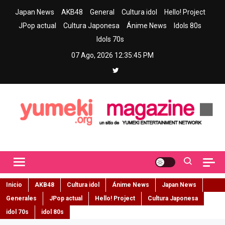
Skip
Japan News
AKB48
General
Cultura idol
Hello! Project
to
JPop actual
Cultura Japonesa
Ánime News
Idols 80s
content
Idols 70s
07 Ago, 2026
12:35:46 PM
Yumeki Magazine
Jpop y musica idol – Tu portal de jpop, movimiento idol y cultura
japonesa en español
Inicio
AKB48
Cultura idol
Ánime News
Japan News
Generales
JPop actual
Hello! Project
Cultura Japonesa
idol 70s
idol 80s