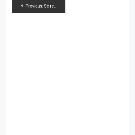
Navegación
Previous:
Se registra terremoto de 8.5 grados en Ogasawara
de
entradas