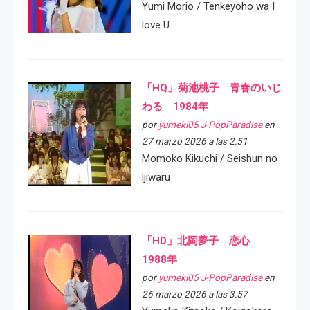
Yumi Morio / Tenkeyoho wa I
love U
「HQ」菊池桃子 青春のいじ
わる 1984年
por
yumeki05 J-PopParadise
en
27 marzo 2026 a las 2:51
Momoko Kikuchi / Seishun no
ijiwaru
「HD」北岡夢子 恋心
1988年
por
yumeki05 J-PopParadise
en
26 marzo 2026 a las 3:57