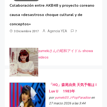
Colaboración entre AKB48 y proyecto coreano
causa «desastroso choque cultural y de
conceptos»
Agencia YEA
3 Diciembre 2017
7
yumekiさんの昭和アイドル showa
videos
「HQ」森尾由美 天気予報は I
Luv U 1983年
por
yumeki05 J-PopParadise
en
27 marzo 2026 a las 3:44