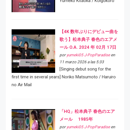
Yumeko Kitaoka / Koigokoro
【4K 数年ぶりにデビュー曲を
歌う】松本典子 春色のエアメ
ール O.A. 2024 年 02月 17日
por
yumeki05 J-PopParadise
en
11 marzo 2026 a las 5:33
[Singing debut song for the
first time in several years] Noriko Matsumoto / Haruiro
no Air Mail
「HQ」松本典子 春色のエア
メール 1985年
por
yumeki05 J-PopParadise
en