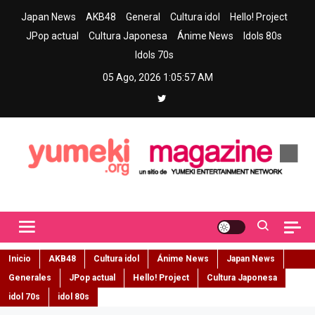
Skip
Japan News
AKB48
General
Cultura idol
Hello! Project
to
JPop actual
Cultura Japonesa
Ánime News
Idols 80s
content
Idols 70s
05 Ago, 2026
1:05:58 AM
Yumeki Magazine
Jpop y musica idol – Tu portal de jpop, movimiento idol y cultura
japonesa en español
Inicio
AKB48
Cultura idol
Ánime News
Japan News
Generales
JPop actual
Hello! Project
Cultura Japonesa
idol 70s
idol 80s