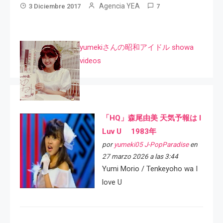
Agencia YEA
3 Diciembre 2017
7
yumekiさんの昭和アイドル showa
videos
「HQ」森尾由美 天気予報は I
Luv U 1983年
por
yumeki05 J-PopParadise
en
27 marzo 2026 a las 3:44
Yumi Morio / Tenkeyoho wa I
love U