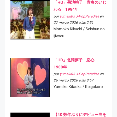
「HQ」菊池桃子 青春のいじ
わる 1984年
por
yumeki05 J-PopParadise
en
27 marzo 2026 a las 2:51
Momoko Kikuchi / Seishun no
ijiwaru
「HD」北岡夢子 恋心
1988年
por
yumeki05 J-PopParadise
en
26 marzo 2026 a las 3:57
Yumeko Kitaoka / Koigokoro
【4K 数年ぶりにデビュー曲を