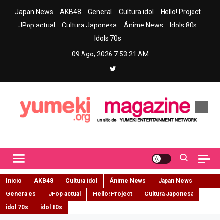
Skip
Japan News
AKB48
General
Cultura idol
Hello! Project
to
JPop actual
Cultura Japonesa
Ánime News
Idols 80s
content
Idols 70s
09 Ago, 2026
7:53:22 AM
Yumeki Magazine
Jpop y musica idol – Tu portal de jpop, movimiento idol y cultura
japonesa en español
Inicio
AKB48
Cultura idol
Ánime News
Japan News
Generales
JPop actual
Hello! Project
Cultura Japonesa
idol 70s
idol 80s