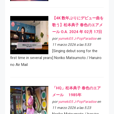
【4K 数年ぶりにデビュー曲を
歌う】松本典子 春色のエアメ
ール O.A. 2024 年 02月 17日
por
yumeki05 J-PopParadise
en
11 marzo 2026 a las 5:33
[Singing debut song for the
first time in several years] Noriko Matsumoto / Haruiro
no Air Mail
「HQ」松本典子 春色のエア
メール 1985年
por
yumeki05 J-PopParadise
en
11 marzo 2026 a las 5:23