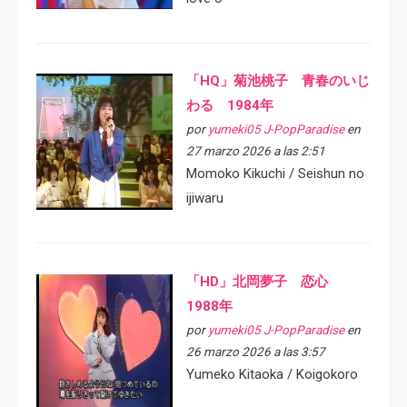
「HQ」菊池桃子 青春のいじ
わる 1984年
por
yumeki05 J-PopParadise
en
27 marzo 2026 a las 2:51
Momoko Kikuchi / Seishun no
ijiwaru
「HD」北岡夢子 恋心
1988年
por
yumeki05 J-PopParadise
en
26 marzo 2026 a las 3:57
Yumeko Kitaoka / Koigokoro