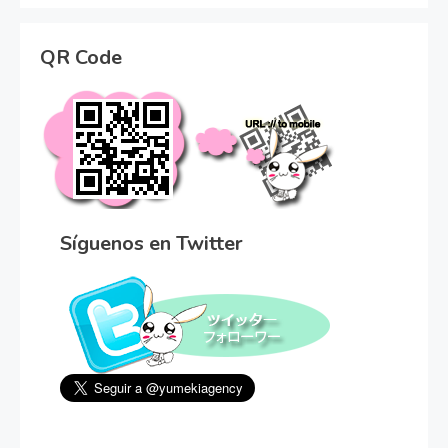
QR Code
Síguenos en Twitter