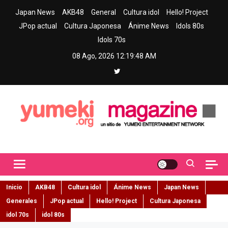
Skip
Japan News
AKB48
General
Cultura idol
Hello! Project
to
JPop actual
Cultura Japonesa
Ánime News
Idols 80s
content
Idols 70s
08 Ago, 2026
12:19:49 AM
Yumeki Magazine
Jpop y musica idol – Tu portal de jpop, movimiento idol y cultura
japonesa en español
Inicio
AKB48
Cultura idol
Ánime News
Japan News
Generales
JPop actual
Hello! Project
Cultura Japonesa
idol 70s
idol 80s