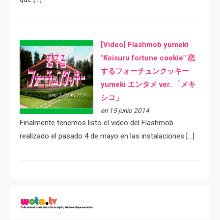
[Video] Flashmob yumeki
"Koisuru fortune cookie" 恋
するフォーチュンクッキー
yumeki エンタメ ver. 「メキ
シコ」
en 15 junio 2014
Finalmente tenemos listo el video del Flashmob
realizado el pasado 4 de mayo en las instalaciones […]