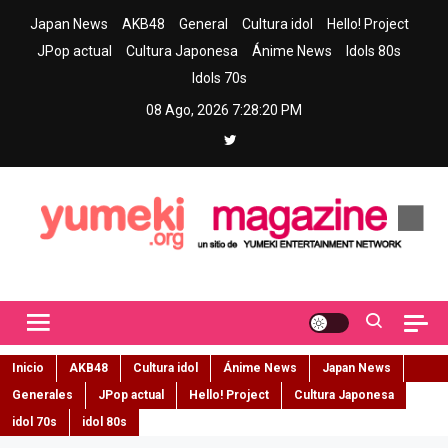
Skip
Japan News
AKB48
General
Cultura idol
Hello! Project
to
JPop actual
Cultura Japonesa
Ánime News
Idols 80s
content
Idols 70s
08 Ago, 2026
7:28:21 PM
Yumeki Magazine
Jpop y musica idol – Tu portal de jpop, movimiento idol y cultura
japonesa en español
Inicio
AKB48
Cultura idol
Ánime News
Japan News
Generales
JPop actual
Hello! Project
Cultura Japonesa
idol 70s
idol 80s