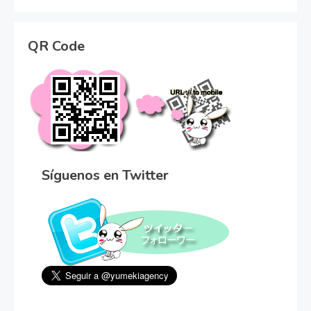
QR Code
Síguenos en Twitter