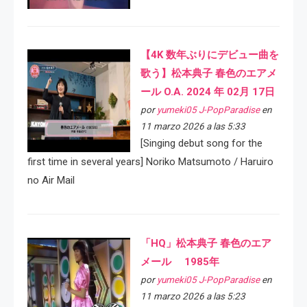
【4K 数年ぶりにデビュー曲を
歌う】松本典子 春色のエアメ
ール O.A. 2024 年 02月 17日
por
yumeki05 J-PopParadise
en
11 marzo 2026 a las 5:33
[Singing debut song for the
first time in several years] Noriko Matsumoto / Haruiro
no Air Mail
「HQ」松本典子 春色のエア
メール 1985年
por
yumeki05 J-PopParadise
en
11 marzo 2026 a las 5:23