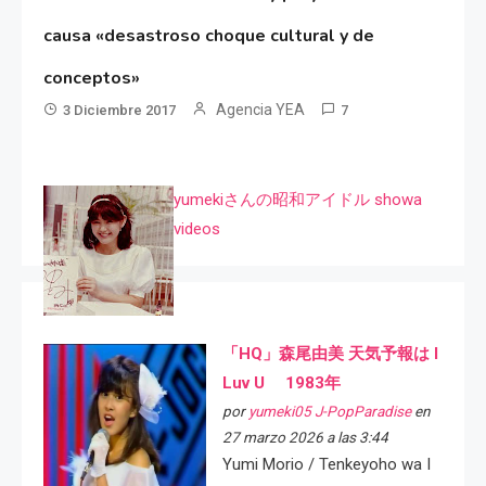
causa «desastroso choque cultural y de
conceptos»
Agencia YEA
3 Diciembre 2017
7
yumekiさんの昭和アイドル showa
videos
「HQ」森尾由美 天気予報は I
Luv U 1983年
por
yumeki05 J-PopParadise
en
27 marzo 2026 a las 3:44
Yumi Morio / Tenkeyoho wa I