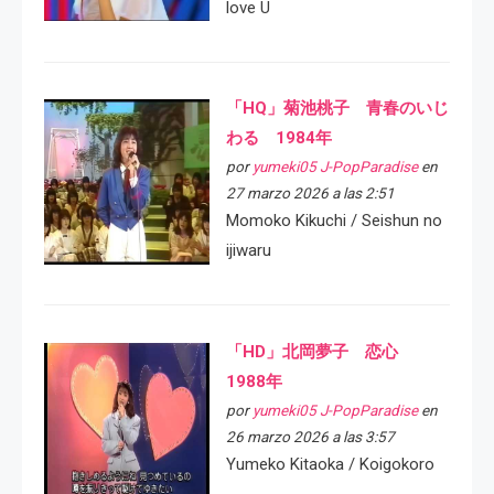
love U
「HQ」菊池桃子 青春のいじ
わる 1984年
por
yumeki05 J-PopParadise
en
27 marzo 2026 a las 2:51
Momoko Kikuchi / Seishun no
ijiwaru
「HD」北岡夢子 恋心
1988年
por
yumeki05 J-PopParadise
en
26 marzo 2026 a las 3:57
Yumeko Kitaoka / Koigokoro