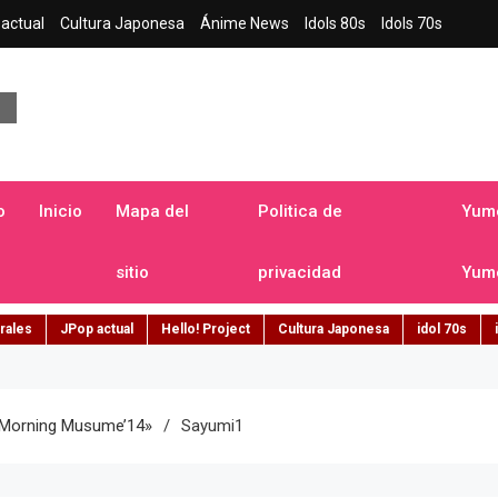
actual
Cultura Japonesa
Ánime News
Idols 80s
Idols 70s
a japonesa en español
o
Inicio
Mapa del
Politica de
Yume
sitio
privacidad
Yume
rales
JPop actual
Hello! Project
Cultura Japonesa
idol 70s
«Morning Musume’14»
Sayumi1