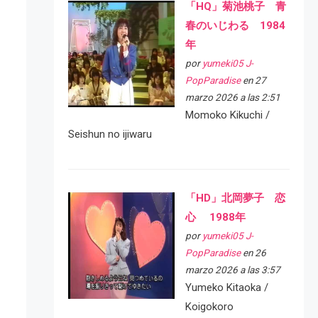
「HQ」菊池桃子 青
春のいじわる 1984
年
por
yumeki05 J-
PopParadise
en 27
marzo 2026 a las 2:51
Momoko Kikuchi /
Seishun no ijiwaru
「HD」北岡夢子 恋
心 1988年
por
yumeki05 J-
PopParadise
en 26
marzo 2026 a las 3:57
Yumeko Kitaoka /
Koigokoro