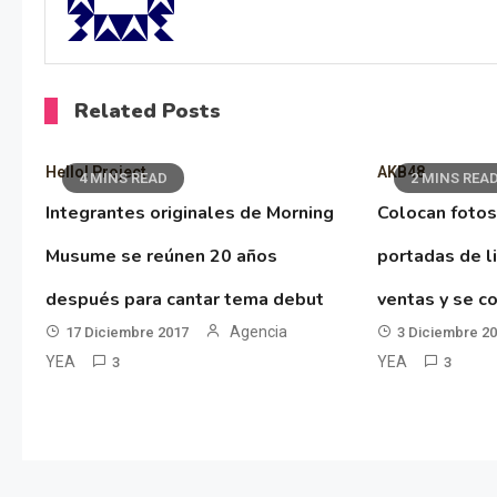
Related Posts
Hello! Project
AKB48
4 MINS READ
2 MINS REA
Integrantes originales de Morning
Colocan fotos
Musume se reúnen 20 años
portadas de l
después para cantar tema debut
ventas y se co
Agencia
17 Diciembre 2017
3 Diciembre 2
YEA
YEA
3
3