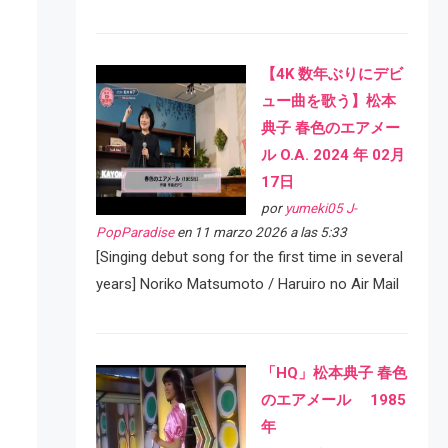
【4K 数年ぶりにデビ
ュー曲を歌う】松本
典子 春色のエアメー
ル O.A. 2024 年 02月
17日
por
yumeki05 J-
PopParadise
en 11 marzo 2026 a las 5:33
[Singing debut song for the first time in several
years] Noriko Matsumoto / Haruiro no Air Mail
「HQ」松本典子 春色
のエアメール 1985
年