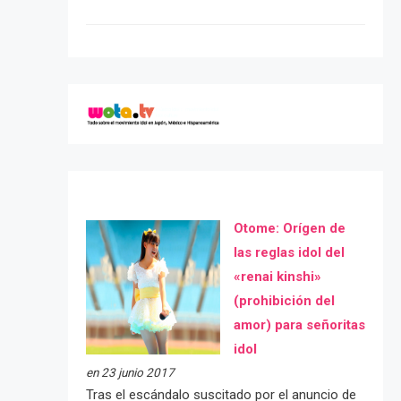
Otome: Orígen de
las reglas idol del
«renai kinshi»
(prohibición del
amor) para señoritas
idol
en 23 junio 2017
Tras el escándalo suscitado por el anuncio de