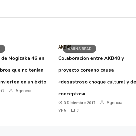
AKB48
D
4 MINS READ
 de Nogizaka 46 en
Colaboración entre AKB48 y
ibros que no tenían
proyecto coreano causa
nvierten en un éxito
«desastroso choque cultural y d
Agencia
017
conceptos»
Agencia
3 Diciembre 2017
YEA
7