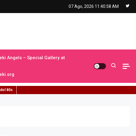
07 Ago, 2026
11:40:59 AM
ki Angels – Special Gallery at
ki.org
idol 80s