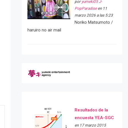
por
yumeki05 J-
PopParadise
en 11
marzo 2026 a las 5:23
Noriko Matsumoto /
haruiro no air mail
Resultados de la
encuesta YEA-SGC
en 17 marzo 2015