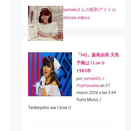
yumekiさんの昭和アイドル
showa videos
「HQ」森尾由美 天気
予報は I Luv U
1983年
por
yumeki05 J-
PopParadise
en 27
marzo 2026 a las 3:44
Yumi Morio /
Tenkeyoho wa I love U