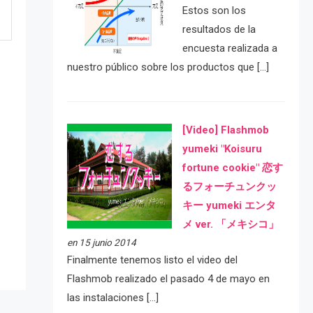
Estos son los
resultados de la
encuesta realizada a
nuestro público sobre los productos que […]
[Video] Flashmob
yumeki "Koisuru
fortune cookie" 恋す
るフォーチュンクッ
e
キー yumeki エンタ
メ ver. 「メキシコ」
en 15 junio 2014
Finalmente tenemos listo el video del
Flashmob realizado el pasado 4 de mayo en
las instalaciones […]