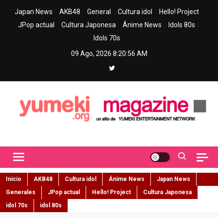
Skip
Japan News
AKB48
General
Cultura idol
Hello! Project
to
JPop actual
Cultura Japonesa
Ánime News
Idols 80s
content
Idols 70s
09 Ago, 2026
8:20:57 AM
Yumeki Magazine
Jpop y musica idol – Tu portal de jpop, movimiento idol y cultura
japonesa en español
Inicio
AKB48
Cultura idol
Ánime News
Japan News
Generales
JPop actual
Hello! Project
Cultura Japonesa
idol 70s
idol 80s