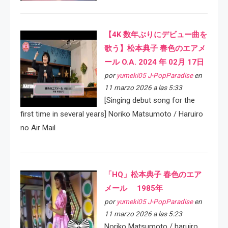
【4K 数年ぶりにデビュー曲を
歌う】松本典子 春色のエアメ
ール O.A. 2024 年 02月 17日
por
yumeki05 J-PopParadise
en
11 marzo 2026 a las 5:33
[Singing debut song for the
first time in several years] Noriko Matsumoto / Haruiro
no Air Mail
「HQ」松本典子 春色のエア
メール 1985年
por
yumeki05 J-PopParadise
en
11 marzo 2026 a las 5:23
Noriko Matsumoto / haruiro