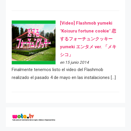
[Video] Flashmob yumeki
"Koisuru fortune cookie" 恋
するフォーチュンクッキー
yumeki エンタメ ver. 「メキ
シコ」
en 15 junio 2014
Finalmente tenemos listo el video del Flashmob
realizado el pasado 4 de mayo en las instalaciones […]