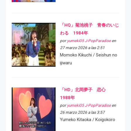
「HQ」菊池桃子 青春のいじ
わる 1984年
por
yumeki05 J-PopParadise
en
27 marzo 2026 a las 2:51
Momoko Kikuchi / Seishun no
ijiwaru
「HD」北岡夢子 恋心
1988年
por
yumeki05 J-PopParadise
en
26 marzo 2026 a las 3:57
Yumeko Kitaoka / Koigokoro