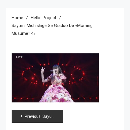
Home
Hello! Project
Sayumi Michishige Se Graduó De «Morning
Musume’14»
Navegación
Previous:
Sayumi Michishige se graduó de «Morning Musume’14»
de