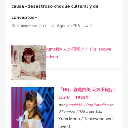
causa «desastroso choque cultural y de
conceptos»
Agencia YEA
3 Diciembre 2017
7
yumekiさんの昭和アイドル showa
videos
「HQ」森尾由美 天気予報は I
Luv U 1983年
por
yumeki05 J-PopParadise
en
27 marzo 2026 a las 3:44
Yumi Morio / Tenkeyoho wa I
love U