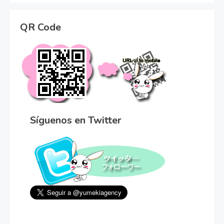
QR Code
Síguenos en Twitter