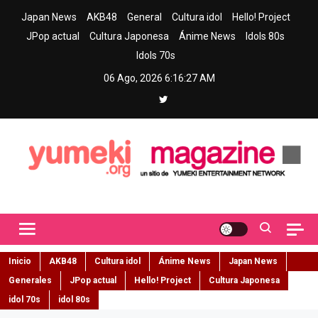
Skip
Japan News
AKB48
General
Cultura idol
Hello! Project
to
JPop actual
Cultura Japonesa
Ánime News
Idols 80s
content
Idols 70s
06 Ago, 2026
6:16:28 AM
Yumeki Magazine
Jpop y musica idol – Tu portal de jpop, movimiento idol y cultura
japonesa en español
Inicio
AKB48
Cultura idol
Ánime News
Japan News
Generales
JPop actual
Hello! Project
Cultura Japonesa
idol 70s
idol 80s