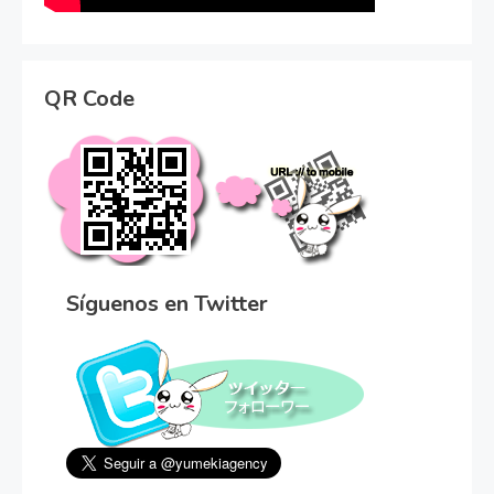
QR Code
Síguenos en Twitter