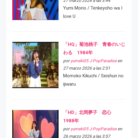
27 marzo 2026 a las 3:44
Yumi Morio / Tenkeyoho wa I
love U
「HQ」菊池桃子 青春のいじ
わる 1984年
por
yumeki05 J-PopParadise
en
27 marzo 2026 a las 2:51
Momoko Kikuchi / Seishun no
ijiwaru
「HD」北岡夢子 恋心
1988年
por
yumeki05 J-PopParadise
en
26 marzo 2026 a las 3:57