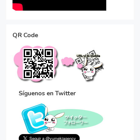
QR Code
Síguenos en Twitter