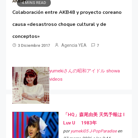
AKB48
4 MINS READ
Colaboración entre AKB48 y proyecto coreano
causa «desastroso choque cultural y de
conceptos»
Agencia YEA
3 Diciembre 2017
7
yumekiさんの昭和アイドル showa
videos
「HQ」森尾由美 天気予報は I
Luv U 1983年
por
yumeki05 J-PopParadise
en