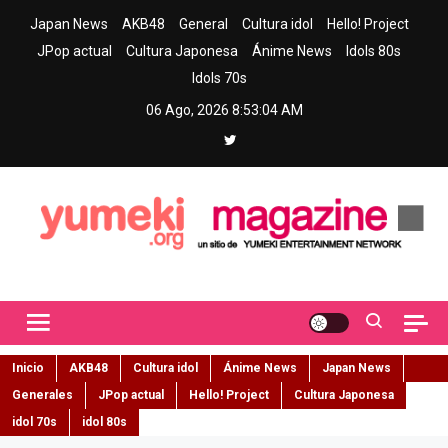
Skip
Japan News
AKB48
General
Cultura idol
Hello! Project
to
JPop actual
Cultura Japonesa
Ánime News
Idols 80s
content
Idols 70s
06 Ago, 2026
8:53:05 AM
Yumeki Magazine
Jpop y musica idol – Tu portal de jpop, movimiento idol y cultura
japonesa en español
Inicio
AKB48
Cultura idol
Ánime News
Japan News
Generales
JPop actual
Hello! Project
Cultura Japonesa
idol 70s
idol 80s