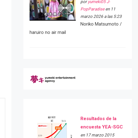
por
yumeki05 J-
PopParadise
en 11
marzo 2026 a las 5:23
Noriko Matsumoto /
haruiro no air mail
Resultados de la
encuesta YEA-SGC
en 17 marzo 2015