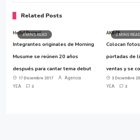
Related Posts
Hello! Project
AKB48
4 MINS READ
2 MINS REA
Integrantes originales de Morning
Colocan fotos
Musume se reúnen 20 años
portadas de l
después para cantar tema debut
ventas y se co
Agencia
17 Diciembre 2017
3 Diciembre 2
YEA
YEA
3
3