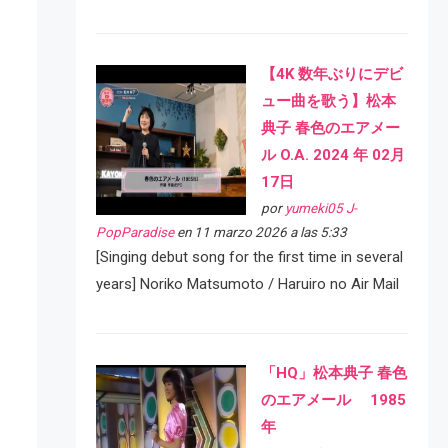
【4K 数年ぶりにデビ
ュー曲を歌う】松本
典子 春色のエアメー
ル O.A. 2024 年 02月
17日
por
yumeki05 J-
PopParadise
en 11 marzo 2026 a las 5:33
[Singing debut song for the first time in several
years] Noriko Matsumoto / Haruiro no Air Mail
「HQ」松本典子 春色
のエアメール 1985
年