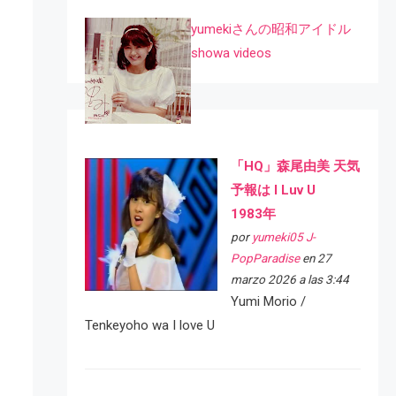
yumekiさんの昭和アイドル
showa videos
「HQ」森尾由美 天気
予報は I Luv U
1983年
por
yumeki05 J-
PopParadise
en 27
marzo 2026 a las 3:44
Yumi Morio /
Tenkeyoho wa I love U