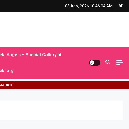
08 Ago, 2026
10:46:05 AM
ki Angels – Special Gallery at
ki.org
idol 80s