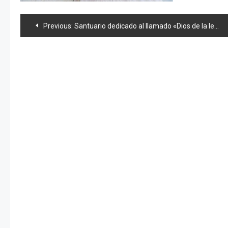
Navegación
Previous:
Santuario dedicado al llamado «Dios de la leche» en Okayama
de
entradas