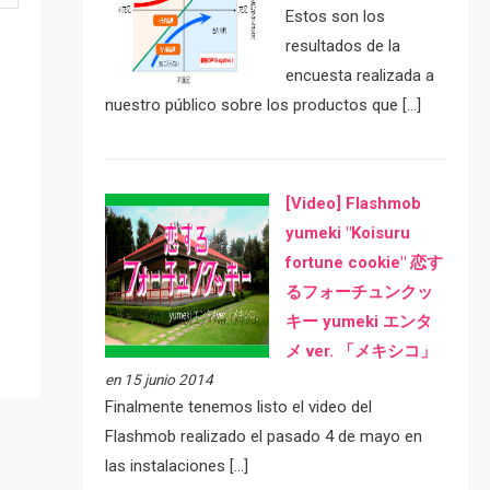
Estos son los
resultados de la
encuesta realizada a
nuestro público sobre los productos que […]
[Video] Flashmob
yumeki "Koisuru
e
fortune cookie" 恋す
るフォーチュンクッ
キー yumeki エンタ
メ ver. 「メキシコ」
en 15 junio 2014
Finalmente tenemos listo el video del
Flashmob realizado el pasado 4 de mayo en
las instalaciones […]