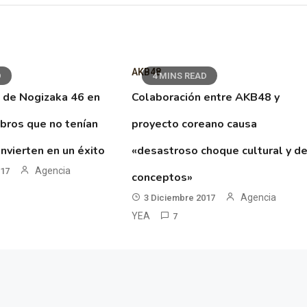
AKB48
D
4 MINS READ
 de Nogizaka 46 en
Colaboración entre AKB48 y
ibros que no tenían
proyecto coreano causa
nvierten en un éxito
«desastroso choque cultural y d
Agencia
017
conceptos»
Agencia
3 Diciembre 2017
YEA
7