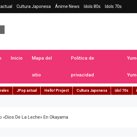
actual
Cultura Japonesa
Ánime News
Idols 80s
Idols 70s
a japonesa en español
o
Inicio
Mapa del
Politica de
Yume
sitio
privacidad
Yume
rales
JPop actual
Hello! Project
Cultura Japonesa
idol 70s
do «Dios De La Leche» En Okayama