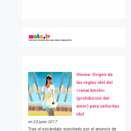
Otome: Orígen de
las reglas idol del
«renai kinshi»
(prohibición del
amor) para señoritas
idol
en 23 junio 2017
Tras el escándalo suscitado por el anuncio de