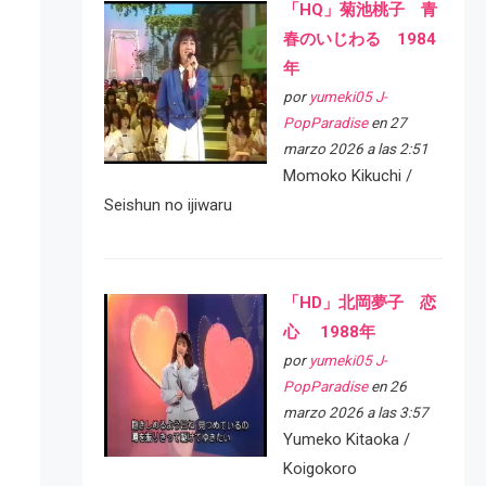
「HQ」菊池桃子 青
春のいじわる 1984
年
por
yumeki05 J-
PopParadise
en 27
marzo 2026 a las 2:51
Momoko Kikuchi /
Seishun no ijiwaru
「HD」北岡夢子 恋
心 1988年
por
yumeki05 J-
PopParadise
en 26
marzo 2026 a las 3:57
Yumeko Kitaoka /
Koigokoro