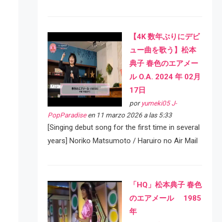
【4K 数年ぶりにデビ
ュー曲を歌う】松本
典子 春色のエアメー
ル O.A. 2024 年 02月
17日
por
yumeki05 J-
PopParadise
en 11 marzo 2026 a las 5:33
[Singing debut song for the first time in several
years] Noriko Matsumoto / Haruiro no Air Mail
「HQ」松本典子 春色
のエアメール 1985
年