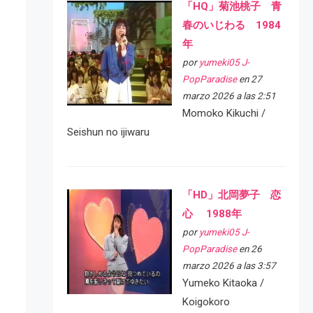
「HQ」菊池桃子 青
春のいじわる 1984
年
por
yumeki05 J-
PopParadise
en 27
marzo 2026 a las 2:51
Momoko Kikuchi /
Seishun no ijiwaru
「HD」北岡夢子 恋
心 1988年
por
yumeki05 J-
PopParadise
en 26
marzo 2026 a las 3:57
Yumeko Kitaoka /
Koigokoro