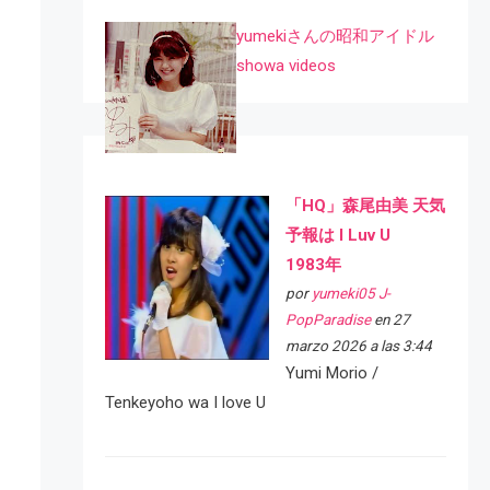
yumekiさんの昭和アイドル
showa videos
「HQ」森尾由美 天気
予報は I Luv U
1983年
por
yumeki05 J-
PopParadise
en 27
marzo 2026 a las 3:44
Yumi Morio /
Tenkeyoho wa I love U