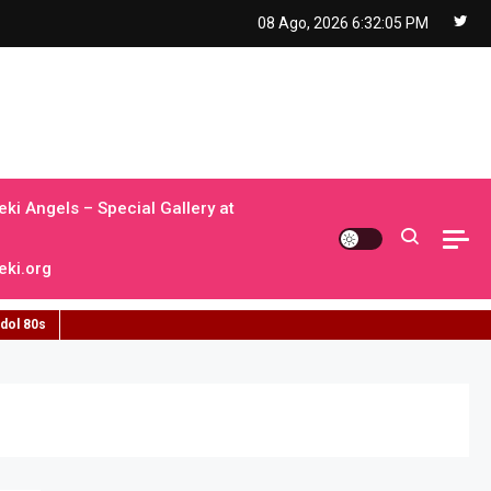
08 Ago, 2026
6:32:06 PM
ki Angels – Special Gallery at
ki.org
idol 80s