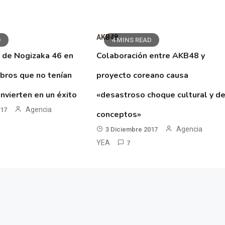
AKB48
D
4 MINS READ
 de Nogizaka 46 en
Colaboración entre AKB48 y
ibros que no tenían
proyecto coreano causa
nvierten en un éxito
«desastroso choque cultural y d
Agencia
017
conceptos»
Agencia
3 Diciembre 2017
YEA
7