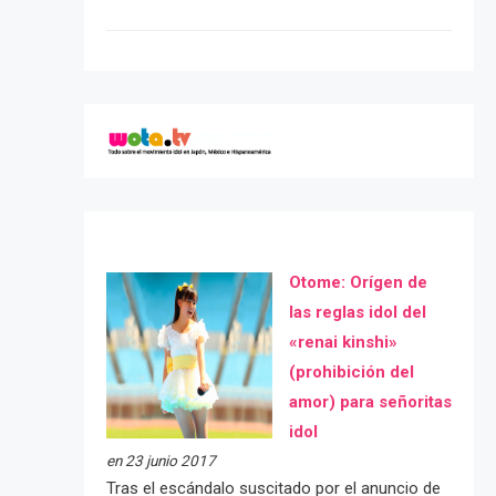
Otome: Orígen de
las reglas idol del
«renai kinshi»
(prohibición del
amor) para señoritas
idol
en 23 junio 2017
Tras el escándalo suscitado por el anuncio de