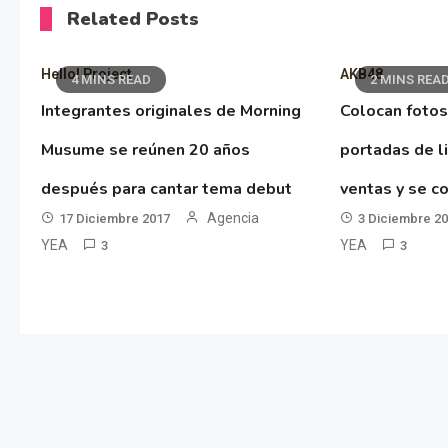
Related Posts
Hello! Project
AKB48
4 MINS READ
2 MINS REA
Integrantes originales de Morning
Colocan fotos
Musume se reúnen 20 años
portadas de l
después para cantar tema debut
ventas y se co
Agencia
17 Diciembre 2017
3 Diciembre 2
YEA
YEA
3
3