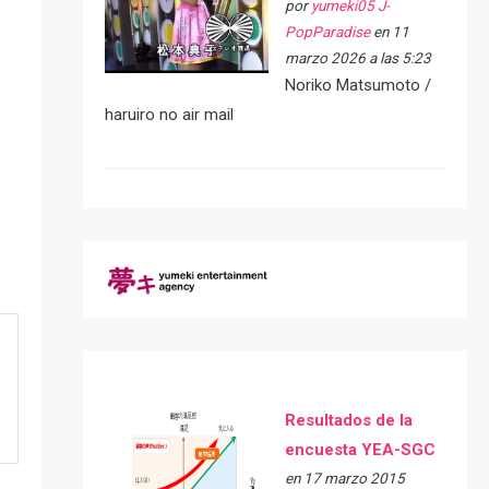
por
yumeki05 J-
PopParadise
en 11
marzo 2026 a las 5:23
Noriko Matsumoto /
haruiro no air mail
Resultados de la
encuesta YEA-SGC
en 17 marzo 2015