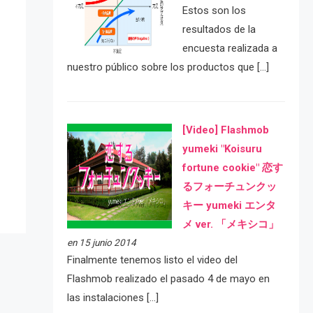
Estos son los
resultados de la
encuesta realizada a
nuestro público sobre los productos que […]
[Video] Flashmob
e
yumeki "Koisuru
fortune cookie" 恋す
るフォーチュンクッ
キー yumeki エンタ
メ ver. 「メキシコ」
en 15 junio 2014
Finalmente tenemos listo el video del
Flashmob realizado el pasado 4 de mayo en
las instalaciones […]