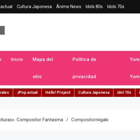
actual
Cultura Japonesa
Ánime News
Idols 80s
Idols 70s
a japonesa en español
o
Inicio
Mapa del
Politica de
Yume
sitio
privacidad
Yume
rales
JPop actual
Hello! Project
Cultura Japonesa
idol 70s
tituras»: Compositor Fantasma
Compositorniigaki