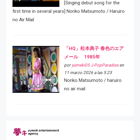
[Singing debut song for the
first time in several years] Noriko Matsumoto / Haruiro
no Air Mail
「HQ」松本典子 春色のエア
メール 1985年
por
yumeki05 J-PopParadise
en
11 marzo 2026 a las 5:23
Noriko Matsumoto / haruiro
no air mail