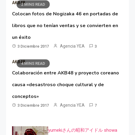
AKB48
2 MINS READ
Colocan fotos de Nogizaka 46 en portadas de
libros que no tenían ventas y se convierten en
un éxito
Agencia YEA
3 Diciembre 2017
3
AKB48
4 MINS READ
Colaboración entre AKB48 y proyecto coreano
causa «desastroso choque cultural y de
conceptos»
Agencia YEA
3 Diciembre 2017
7
yumekiさんの昭和アイドル showa