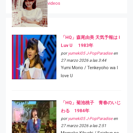
videos
「HQ」森尾由美 天気予報は I
Luv U 1983年
por
yumeki05 J-PopParadise
en
27 marzo 2026 a las 3:44
Yumi Morio / Tenkeyoho wa I
love U
「HQ」菊池桃子 青春のいじ
わる 1984年
por
yumeki05 J-PopParadise
en
27 marzo 2026 a las 2:51