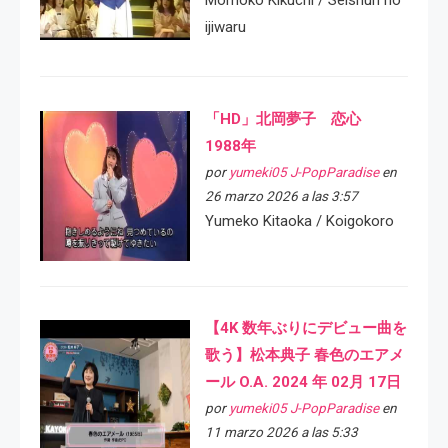
Momoko Kikuchi / Seishun no
ijiwaru
「HD」北岡夢子 恋心
1988年
por
yumeki05 J-PopParadise
en
26 marzo 2026 a las 3:57
Yumeko Kitaoka / Koigokoro
【4K 数年ぶりにデビュー曲を
歌う】松本典子 春色のエアメ
ール O.A. 2024 年 02月 17日
por
yumeki05 J-PopParadise
en
11 marzo 2026 a las 5:33