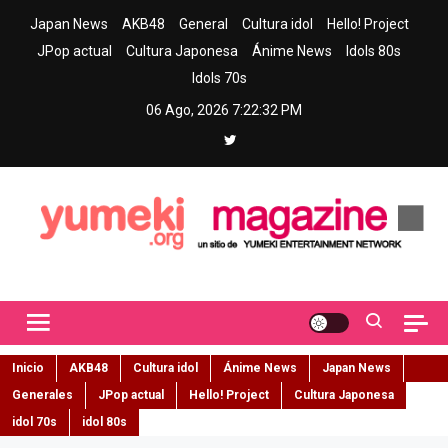
Skip
Japan News
AKB48
General
Cultura idol
Hello! Project
to
JPop actual
Cultura Japonesa
Ánime News
Idols 80s
content
Idols 70s
06 Ago, 2026
7:22:33 PM
Yumeki Magazine
Jpop y musica idol – Tu portal de jpop, movimiento idol y cultura
japonesa en español
Inicio
AKB48
Cultura idol
Ánime News
Japan News
Generales
JPop actual
Hello! Project
Cultura Japonesa
idol 70s
idol 80s