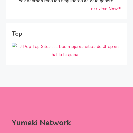
vez seamos más los seguidores de éste género.
>>> Join Now!!!
Top
Yumeki Network