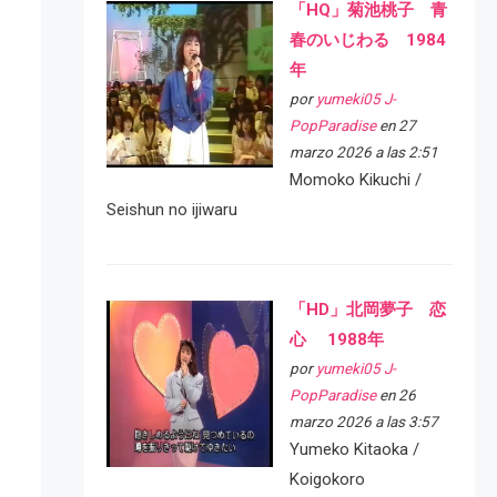
「HQ」菊池桃子 青
春のいじわる 1984
年
por
yumeki05 J-
PopParadise
en 27
marzo 2026 a las 2:51
Momoko Kikuchi /
Seishun no ijiwaru
「HD」北岡夢子 恋
心 1988年
por
yumeki05 J-
PopParadise
en 26
marzo 2026 a las 3:57
Yumeko Kitaoka /
Koigokoro