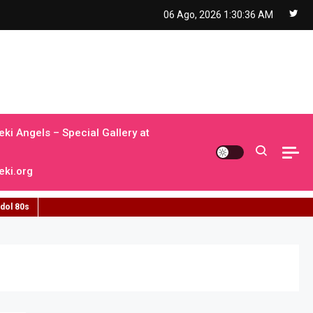
06 Ago, 2026
1:30:36 AM
ki Angels – Special Gallery at
ki.org
idol 80s