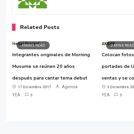
Related Posts
Hello! Project
AKB48
4 MINS READ
2 MINS REA
Integrantes originales de Morning
Colocan fotos
Musume se reúnen 20 años
portadas de l
después para cantar tema debut
ventas y se co
Agencia
17 Diciembre 2017
3 Diciembre 2
YEA
YEA
3
3