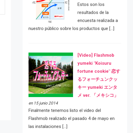
Estos son los
resultados de la
encuesta realizada a
nuestro público sobre los productos que […]
[Video] Flashmob
yumeki "Koisuru
fortune cookie" 恋す
e
るフォーチュンクッ
キー yumeki エンタ
メ ver. 「メキシコ」
en 15 junio 2014
Finalmente tenemos listo el video del
Flashmob realizado el pasado 4 de mayo en
las instalaciones […]