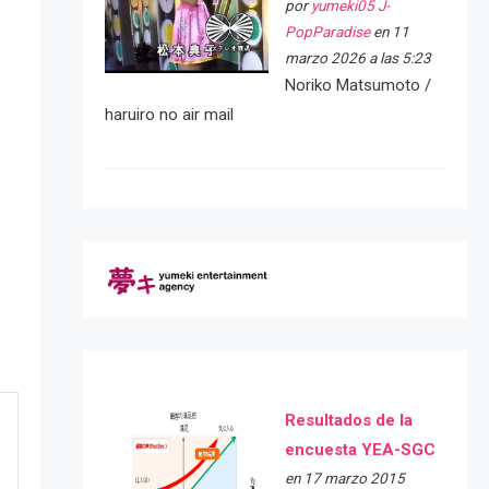
por
yumeki05 J-
PopParadise
en 11
marzo 2026 a las 5:23
Noriko Matsumoto /
haruiro no air mail
Resultados de la
encuesta YEA-SGC
en 17 marzo 2015