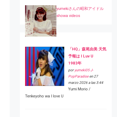
yumekiさんの昭和アイドル
showa videos
「HQ」森尾由美 天気
予報は I Luv U
1983年
por
yumeki05 J-
PopParadise
en 27
marzo 2026 a las 3:44
Yumi Morio /
Tenkeyoho wa I love U