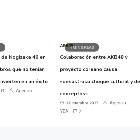
AKB48
D
4 MINS READ
 de Nogizaka 46 en
Colaboración entre AKB48 y
ibros que no tenían
proyecto coreano causa
nvierten en un éxito
«desastroso choque cultural y d
Agencia
017
conceptos»
Agencia
3 Diciembre 2017
YEA
7