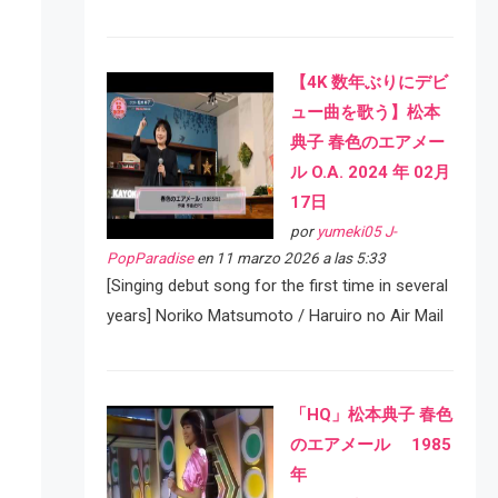
【4K 数年ぶりにデビ
ュー曲を歌う】松本
典子 春色のエアメー
ル O.A. 2024 年 02月
17日
por
yumeki05 J-
PopParadise
en 11 marzo 2026 a las 5:33
[Singing debut song for the first time in several
years] Noriko Matsumoto / Haruiro no Air Mail
「HQ」松本典子 春色
のエアメール 1985
年