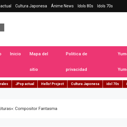
actual
Cultura Japonesa
Ánime News
Idols 80s
Idols 70s
a japonesa en español
o
Inicio
Mapa del
Politica de
Yume
sitio
privacidad
Yume
rales
JPop actual
Hello! Project
Cultura Japonesa
idol 70s
tituras»: Compositor Fantasma