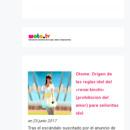
Otome: Orígen de
las reglas idol del
«renai kinshi»
(prohibición del
amor) para señoritas
idol
en 23 junio 2017
Tras el escándalo suscitado por el anuncio de