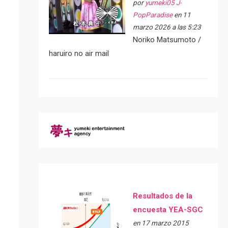
por
yumeki05 J-
PopParadise
en 11
marzo 2026 a las 5:23
Noriko Matsumoto /
haruiro no air mail
Resultados de la
encuesta YEA-SGC
en 17 marzo 2015