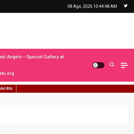
08 Ago, 2026
10:44:49 AM
ki Angels – Special Gallery at
ki.org
idol 80s