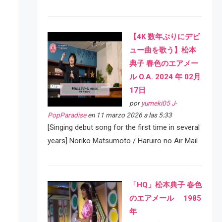
【4K 数年ぶりにデビ
ュー曲を歌う】松本
典子 春色のエアメー
ル O.A. 2024 年 02月
17日
por
yumeki05 J-
PopParadise
en 11 marzo 2026 a las 5:33
[Singing debut song for the first time in several
years] Noriko Matsumoto / Haruiro no Air Mail
「HQ」松本典子 春色
のエアメール 1985
年