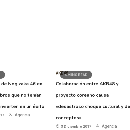
AKB48
D
4 MINS READ
 de Nogizaka 46 en
Colaboración entre AKB48 y
ibros que no tenían
proyecto coreano causa
nvierten en un éxito
«desastroso choque cultural y d
Agencia
017
conceptos»
Agencia
3 Diciembre 2017