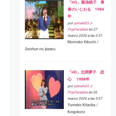
「HQ」菊池桃子 青
春のいじわる 1984
年
por
yumeki05 J-
PopParadise
en 27
marzo 2026 a las 2:51
Momoko Kikuchi /
Seishun no ijiwaru
「HD」北岡夢子 恋
心 1988年
por
yumeki05 J-
PopParadise
en 26
marzo 2026 a las 3:57
Yumeko Kitaoka /
Koigokoro