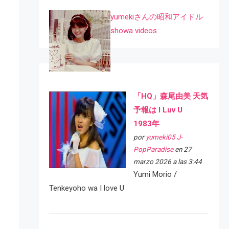
yumekiさんの昭和アイドル
showa videos
「HQ」森尾由美 天気
予報は I Luv U
1983年
por
yumeki05 J-
PopParadise
en 27
marzo 2026 a las 3:44
Yumi Morio /
Tenkeyoho wa I love U