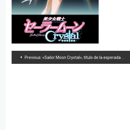
Navegación
Previous:
«Sailor Moon Crystal», título de la esperada nueva temporada
de
entradas