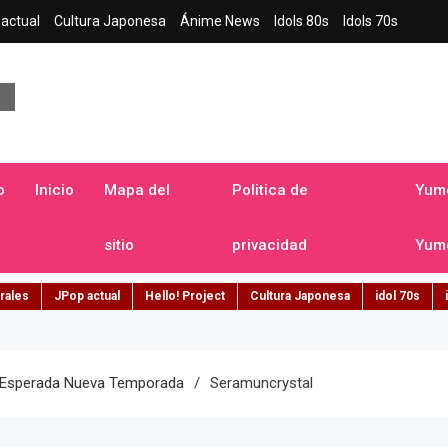
actual
Cultura Japonesa
Ánime News
Idols 80s
Idols 70s
a japonesa en español
o
Inicio
Mapa del
Politica de
Yume
sitio
privacidad
Yume
rales
JPop actual
Hello! Project
Cultura Japonesa
idol 70s
La Esperada Nueva Temporada
Seramuncrystal