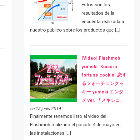
Estos son los
resultados de la
encuesta realizada a
nuestro público sobre los productos que […]
[Video] Flashmob
yumeki "Koisuru
fortune cookie" 恋す
るフォーチュンクッ
キー yumeki エンタ
メ ver. 「メキシコ」
en 15 junio 2014
e
Finalmente tenemos listo el video del
Flashmob realizado el pasado 4 de mayo en
las instalaciones […]