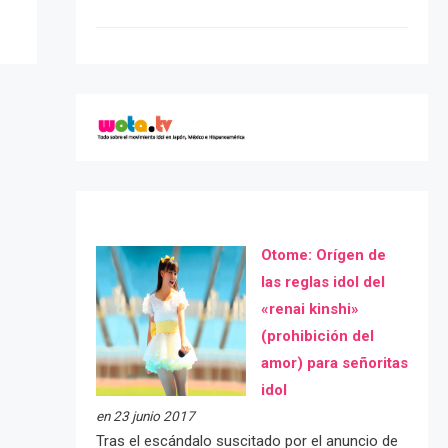
Otome: Orígen de
las reglas idol del
«renai kinshi»
(prohibición del
amor) para señoritas
idol
en 23 junio 2017
Tras el escándalo suscitado por el anuncio de