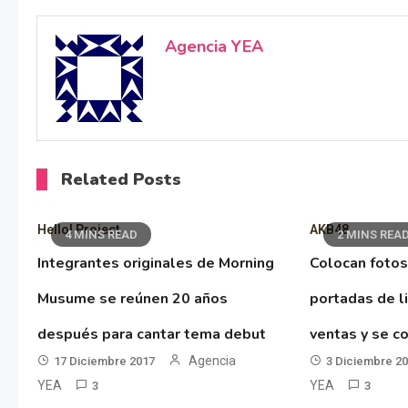
Agencia YEA
Related Posts
Hello! Project
AKB48
4 MINS READ
2 MINS REA
Integrantes originales de Morning
Colocan fotos
Musume se reúnen 20 años
portadas de l
después para cantar tema debut
ventas y se co
Agencia
17 Diciembre 2017
3 Diciembre 2
YEA
YEA
3
3