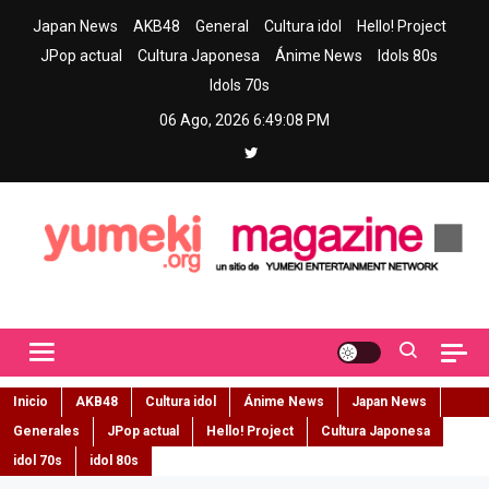
Skip
Japan News
AKB48
General
Cultura idol
Hello! Project
to
JPop actual
Cultura Japonesa
Ánime News
Idols 80s
content
Idols 70s
06 Ago, 2026
6:49:09 PM
Yumeki Magazine
Jpop y musica idol – Tu portal de jpop, movimiento idol y cultura
japonesa en español
Inicio
AKB48
Cultura idol
Ánime News
Japan News
Generales
JPop actual
Hello! Project
Cultura Japonesa
idol 70s
idol 80s