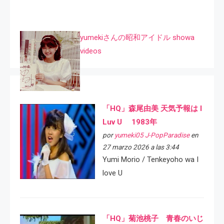
yumekiさんの昭和アイドル showa
videos
「HQ」森尾由美 天気予報は I
Luv U 1983年
por
yumeki05 J-PopParadise
en
27 marzo 2026 a las 3:44
Yumi Morio / Tenkeyoho wa I
love U
「HQ」菊池桃子 青春のいじ