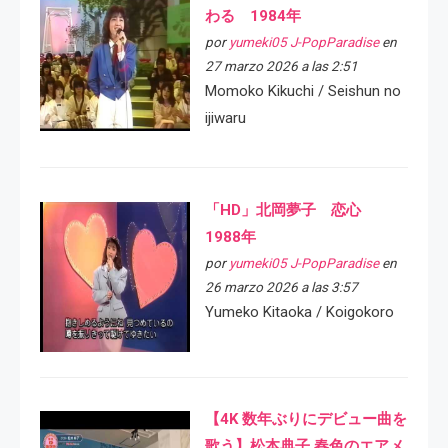
わる 1984年
por
yumeki05 J-PopParadise
en
27 marzo 2026 a las 2:51
Momoko Kikuchi / Seishun no
ijiwaru
「HD」北岡夢子 恋心
1988年
por
yumeki05 J-PopParadise
en
26 marzo 2026 a las 3:57
Yumeko Kitaoka / Koigokoro
【4K 数年ぶりにデビュー曲を
歌う】松本典子 春色のエアメ