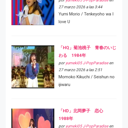
27 marzo 2026 a las 3:44
Yumi Morio / Tenkeyoho wa I
love U
「HQ」菊池桃子 青春のいじ
わる 1984年
por
yumeki05 J-PopParadise
en
27 marzo 2026 a las 2:51
Momoko Kikuchi / Seishun no
ijiwaru
「HD」北岡夢子 恋心
1988年
por
yumeki05 J-PopParadise
en