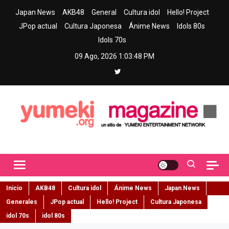
Skip
Japan News
AKB48
General
Cultura idol
Hello! Project
to
JPop actual
Cultura Japonesa
Ánime News
Idols 80s
content
Idols 70s
09 Ago, 2026
1:03:49 PM
Yumeki Magazine
Jpop y musica idol – Tu portal de jpop, movimiento idol y cultura
japonesa en español
Inicio
AKB48
Cultura idol
Ánime News
Japan News
Generales
JPop actual
Hello! Project
Cultura Japonesa
idol 70s
idol 80s