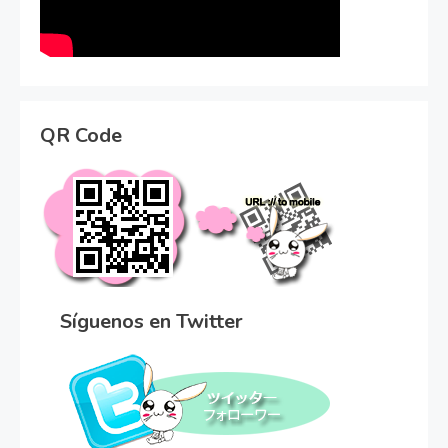
QR Code
Síguenos en Twitter