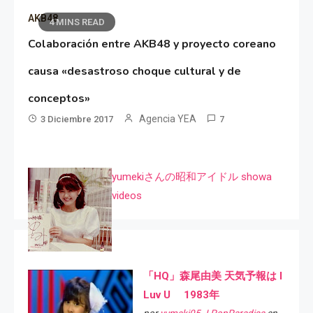
AKB48
4 MINS READ
Colaboración entre AKB48 y proyecto coreano
causa «desastroso choque cultural y de
conceptos»
Agencia YEA
3 Diciembre 2017
7
yumekiさんの昭和アイドル showa
videos
「HQ」森尾由美 天気予報は I
Luv U 1983年
por
yumeki05 J-PopParadise
en