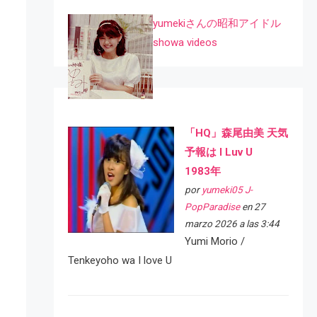
yumekiさんの昭和アイドル
showa videos
「HQ」森尾由美 天気
予報は I Luv U
1983年
por
yumeki05 J-
PopParadise
en 27
marzo 2026 a las 3:44
Yumi Morio /
Tenkeyoho wa I love U