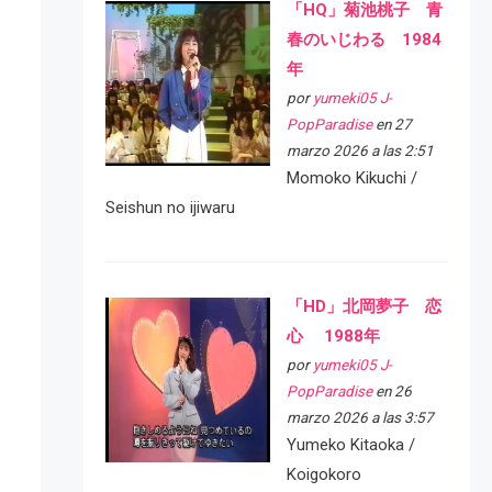
「HQ」菊池桃子 青
春のいじわる 1984
年
por
yumeki05 J-
PopParadise
en 27
marzo 2026 a las 2:51
Momoko Kikuchi /
Seishun no ijiwaru
「HD」北岡夢子 恋
心 1988年
por
yumeki05 J-
PopParadise
en 26
marzo 2026 a las 3:57
Yumeko Kitaoka /
Koigokoro