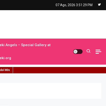
07 Ago, 2026
3:51:30 PM
ki Angels – Special Gallery at
ki.org
idol 80s