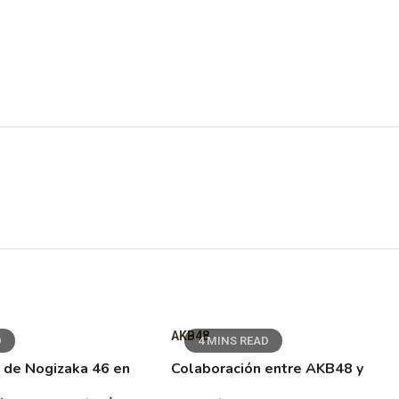
AKB48
D
4 MINS READ
 de Nogizaka 46 en
Colaboración entre AKB48 y