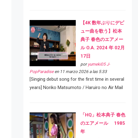
【4K 数年ぶりにデビ
ュー曲を歌う】松本
典子 春色のエアメー
ル O.A. 2024 年 02月
17日
por
yumeki05 J-
PopParadise
en 11 marzo 2026 a las 5:33
[Singing debut song for the first time in several
years] Noriko Matsumoto / Haruiro no Air Mail
「HQ」松本典子 春色
のエアメール 1985
年