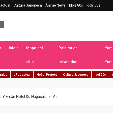
actual
Cultura Japonesa
Ánime News
Idols 80s
Idols 70s
a japonesa en español
o
Inicio
Mapa del
Politica de
Yume
sitio
privacidad
Yume
rales
JPop actual
Hello! Project
Cultura Japonesa
idol 70s
 Y En Un Hotel De Nagasaki
A2