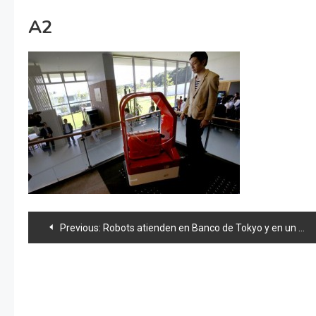
A2
Navegación
Previous:
Robots atienden en Banco de Tokyo y en un Hotel de Nagasaki
de
entradas