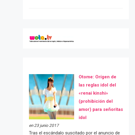
Otome: Orígen de
las reglas idol del
«renai kinshi»
(prohibición del
amor) para señoritas
idol
en 23 junio 2017
Tras el escándalo suscitado por el anuncio de