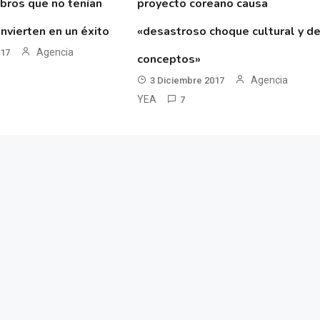
ibros que no tenían
proyecto coreano causa
nvierten en un éxito
«desastroso choque cultural y d
Agencia
017
conceptos»
Agencia
3 Diciembre 2017
YEA
7