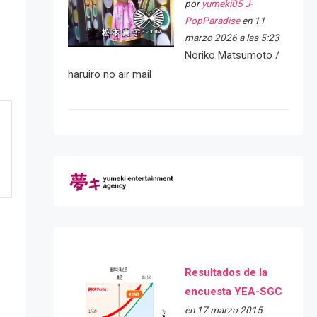
por
yumeki05 J-
PopParadise
en 11
marzo 2026 a las 5:23
Noriko Matsumoto /
haruiro no air mail
Resultados de la
encuesta YEA-SGC
en 17 marzo 2015