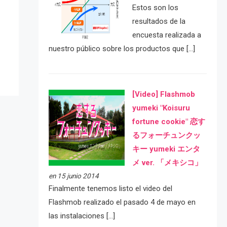
Estos son los
e
resultados de la
encuesta realizada a
nuestro público sobre los productos que […]
[Video] Flashmob
yumeki "Koisuru
fortune cookie" 恋す
るフォーチュンクッ
キー yumeki エンタ
メ ver. 「メキシコ」
en 15 junio 2014
Finalmente tenemos listo el video del
Flashmob realizado el pasado 4 de mayo en
las instalaciones […]