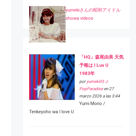
yumekiさんの昭和アイドル
showa videos
「HQ」森尾由美 天気
予報は I Luv U
1983年
por
yumeki05 J-
PopParadise
en 27
marzo 2026 a las 3:44
Yumi Morio /
Tenkeyoho wa I love U