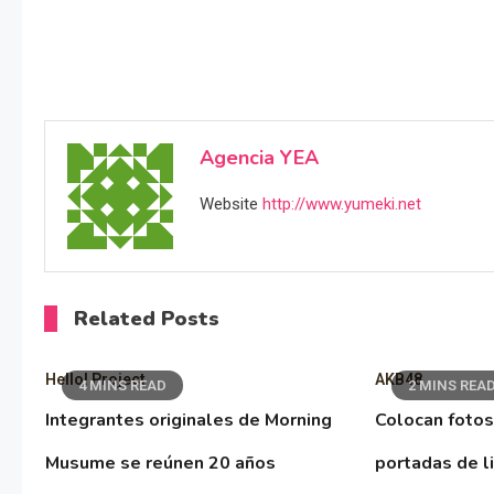
Agencia YEA
Website
http://www.yumeki.net
Related Posts
Hello! Project
AKB48
4 MINS READ
2 MINS REA
Integrantes originales de Morning
Colocan fotos
Musume se reúnen 20 años
portadas de l