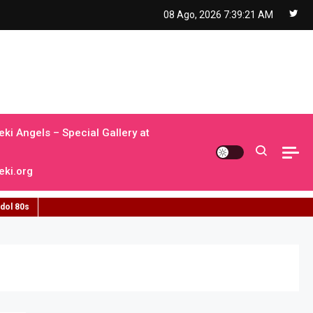
08 Ago, 2026
7:39:22 AM
ki Angels – Special Gallery at
ki.org
idol 80s