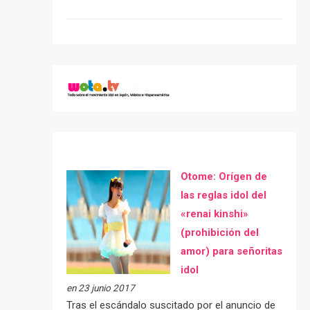
Otome: Orígen de
las reglas idol del
«renai kinshi»
(prohibición del
amor) para señoritas
idol
en 23 junio 2017
Tras el escándalo suscitado por el anuncio de