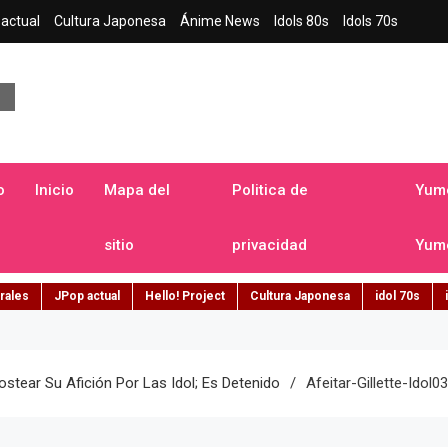
actual
Cultura Japonesa
Ánime News
Idols 80s
Idols 70s
a japonesa en español
o
Inicio
Mapa del
Politica de
Yume
sitio
privacidad
Yume
rales
JPop actual
Hello! Project
Cultura Japonesa
idol 70s
ostear Su Afición Por Las Idol; Es Detenido
Afeitar-Gillette-Idol03