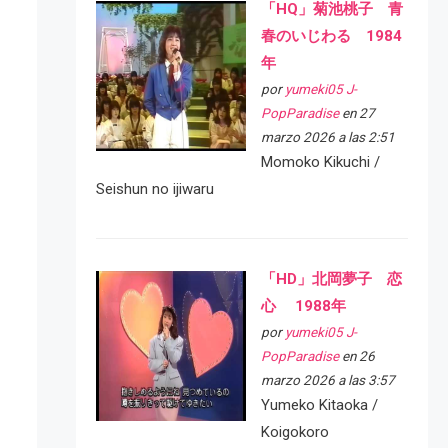
「HQ」菊池桃子 青
春のいじわる 1984
年
por
yumeki05 J-
PopParadise
en 27
marzo 2026 a las 2:51
Momoko Kikuchi /
Seishun no ijiwaru
「HD」北岡夢子 恋
心 1988年
por
yumeki05 J-
PopParadise
en 26
marzo 2026 a las 3:57
Yumeko Kitaoka /
Koigokoro