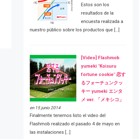
e
Estos son los
resultados de la
encuesta realizada a
nuestro público sobre los productos que […]
[Video] Flashmob
yumeki "Koisuru
fortune cookie" 恋す
るフォーチュンクッ
キー yumeki エンタ
メ ver. 「メキシコ」
en 15 junio 2014
Finalmente tenemos listo el video del
Flashmob realizado el pasado 4 de mayo en
las instalaciones […]