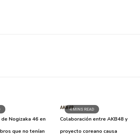
AKB48
D
4 MINS READ
 de Nogizaka 46 en
Colaboración entre AKB48 y
ibros que no tenían
proyecto coreano causa