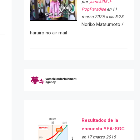
por
yumeki05 J-
PopParadise
en 11
marzo 2026 a las 5:23
Noriko Matsumoto /
haruiro no air mail
Resultados de la
encuesta YEA-SGC
en 17 marzo 2015