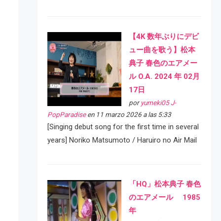
【4K 数年ぶりにデビ
ュー曲を歌う】松本
典子 春色のエアメー
ル O.A. 2024 年 02月
17日
por
yumeki05 J-
PopParadise
en 11 marzo 2026 a las 5:33
[Singing debut song for the first time in several
years] Noriko Matsumoto / Haruiro no Air Mail
「HQ」松本典子 春色
のエアメール 1985
年