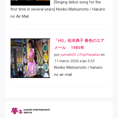
[Singing debut song for the
first time in several years] Noriko Matsumoto / Haruiro
no Air Mail
「HQ」松本典子 春色のエア
メール 1985年
por
yumeki05 J-PopParadise
en
11 marzo 2026 a las 5:23
Noriko Matsumoto / haruiro
no air mail