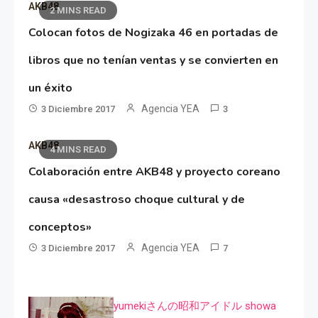
AKB48
2 MINS READ
Colocan fotos de Nogizaka 46 en portadas de
libros que no tenían ventas y se convierten en
un éxito
Agencia YEA
3 Diciembre 2017
3
AKB48
4 MINS READ
Colaboración entre AKB48 y proyecto coreano
causa «desastroso choque cultural y de
conceptos»
Agencia YEA
3 Diciembre 2017
7
yumekiさんの昭和アイドル showa