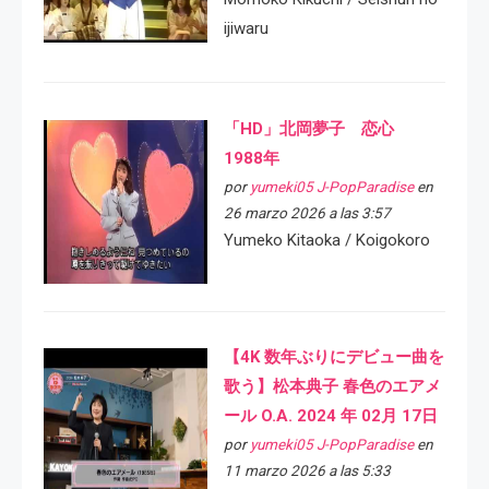
ijiwaru
「HD」北岡夢子 恋心
1988年
por
yumeki05 J-PopParadise
en
26 marzo 2026 a las 3:57
Yumeko Kitaoka / Koigokoro
【4K 数年ぶりにデビュー曲を
歌う】松本典子 春色のエアメ
ール O.A. 2024 年 02月 17日
por
yumeki05 J-PopParadise
en
11 marzo 2026 a las 5:33