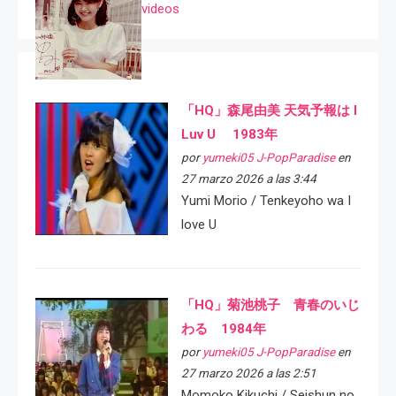
videos
「HQ」森尾由美 天気予報は I
Luv U 1983年
por
yumeki05 J-PopParadise
en
27 marzo 2026 a las 3:44
Yumi Morio / Tenkeyoho wa I
love U
「HQ」菊池桃子 青春のいじ
わる 1984年
por
yumeki05 J-PopParadise
en
27 marzo 2026 a las 2:51
Momoko Kikuchi / Seishun no