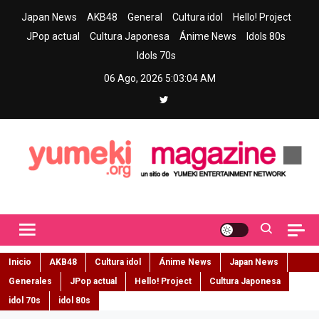
Skip
Japan News
AKB48
General
Cultura idol
Hello! Project
to
JPop actual
Cultura Japonesa
Ánime News
Idols 80s
content
Idols 70s
06 Ago, 2026
5:03:05 AM
Yumeki Magazine
Jpop y musica idol – Tu portal de jpop, movimiento idol y cultura
japonesa en español
Inicio
AKB48
Cultura idol
Ánime News
Japan News
Generales
JPop actual
Hello! Project
Cultura Japonesa
idol 70s
idol 80s