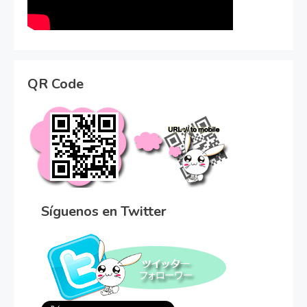
QR Code
Síguenos en Twitter