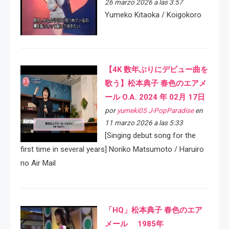
26 marzo 2026 a las 3:57
Yumeko Kitaoka / Koigokoro
【4K 数年ぶりにデビュー曲を
歌う】松本典子 春色のエアメ
ール O.A. 2024 年 02月 17日
por
yumeki05 J-PopParadise
en
11 marzo 2026 a las 5:33
[Singing debut song for the
first time in several years] Noriko Matsumoto / Haruiro
no Air Mail
「HQ」松本典子 春色のエア
メール 1985年