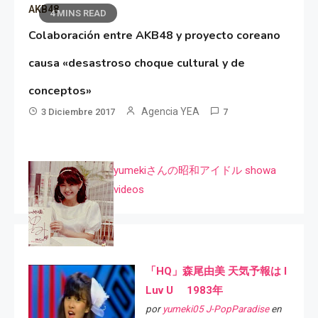
AKB48
4 MINS READ
Colaboración entre AKB48 y proyecto coreano
causa «desastroso choque cultural y de
conceptos»
Agencia YEA
3 Diciembre 2017
7
yumekiさんの昭和アイドル showa
videos
「HQ」森尾由美 天気予報は I
Luv U 1983年
por
yumeki05 J-PopParadise
en