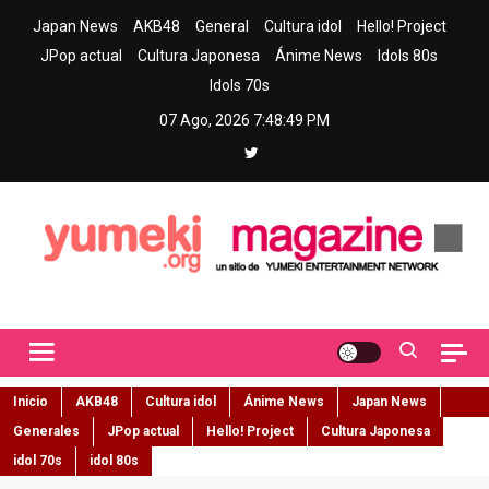
Skip
Japan News
AKB48
General
Cultura idol
Hello! Project
to
JPop actual
Cultura Japonesa
Ánime News
Idols 80s
content
Idols 70s
07 Ago, 2026
7:48:50 PM
Yumeki Magazine
Jpop y musica idol – Tu portal de jpop, movimiento idol y cultura
japonesa en español
Inicio
AKB48
Cultura idol
Ánime News
Japan News
Generales
JPop actual
Hello! Project
Cultura Japonesa
idol 70s
idol 80s