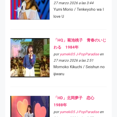
27 marzo 2026 a las 3:44
Yumi Morio / Tenkeyoho wa I
love U
「HQ」菊池桃子 青春のいじ
わる 1984年
por
yumeki05 J-PopParadise
en
27 marzo 2026 a las 2:51
Momoko Kikuchi / Seishun no
ijiwaru
「HD」北岡夢子 恋心
1988年
por
yumeki05 J-PopParadise
en