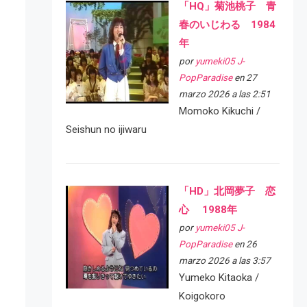
「HQ」菊池桃子 青
春のいじわる 1984
年
por
yumeki05 J-
PopParadise
en 27
marzo 2026 a las 2:51
Momoko Kikuchi /
Seishun no ijiwaru
「HD」北岡夢子 恋
心 1988年
por
yumeki05 J-
PopParadise
en 26
marzo 2026 a las 3:57
Yumeko Kitaoka /
Koigokoro