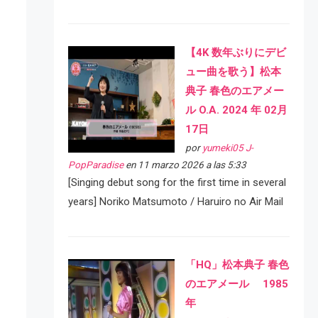
【4K 数年ぶりにデビ
ュー曲を歌う】松本
典子 春色のエアメー
ル O.A. 2024 年 02月
17日
por
yumeki05 J-
PopParadise
en 11 marzo 2026 a las 5:33
[Singing debut song for the first time in several
years] Noriko Matsumoto / Haruiro no Air Mail
「HQ」松本典子 春色
のエアメール 1985
年