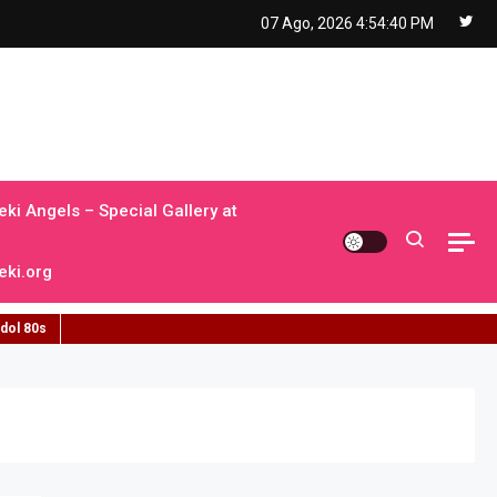
07 Ago, 2026
4:54:41 PM
ki Angels – Special Gallery at
ki.org
idol 80s