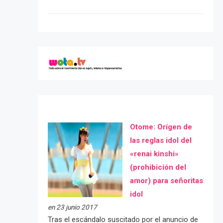
Otome: Orígen de
las reglas idol del
«renai kinshi»
(prohibición del
amor) para señoritas
idol
en 23 junio 2017
Tras el escándalo suscitado por el anuncio de