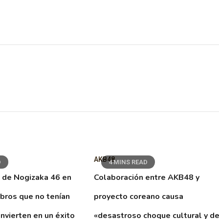
AKB48
D
4 MINS READ
 de Nogizaka 46 en
Colaboración entre AKB48 y
ibros que no tenían
proyecto coreano causa
nvierten en un éxito
«desastroso choque cultural y d