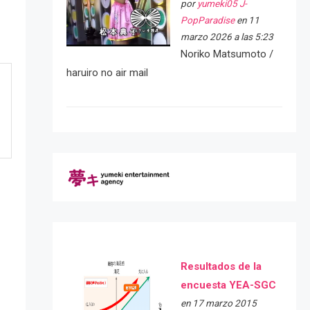
por
yumeki05 J-
PopParadise
en 11
marzo 2026 a las 5:23
Noriko Matsumoto /
haruiro no air mail
Resultados de la
encuesta YEA-SGC
e
en 17 marzo 2015