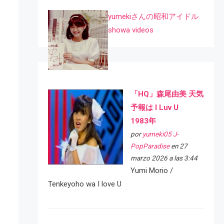
yumekiさんの昭和アイドル
showa videos
「HQ」森尾由美 天気
予報は I Luv U
1983年
por
yumeki05 J-
PopParadise
en 27
marzo 2026 a las 3:44
Yumi Morio /
Tenkeyoho wa I love U