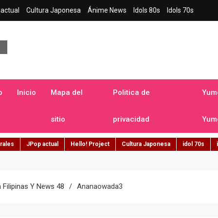
actual
Cultura Japonesa
Ánime News
Idols 80s
Idols 70s
a japonesa en español
o
Inicio
Mapa del
Politica de
Yume
sitio
privacidad
Yume
rales
JPop actual
Hello! Project
Cultura Japonesa
idol 70s
n Filipinas Y News 48
Ananaowada3