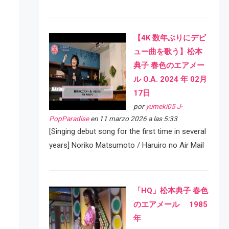
【4K 数年ぶりにデビ
ュー曲を歌う】松本
典子 春色のエアメー
ル O.A. 2024 年 02月
17日
por
yumeki05 J-
PopParadise
en 11 marzo 2026 a las 5:33
[Singing debut song for the first time in several
years] Noriko Matsumoto / Haruiro no Air Mail
「HQ」松本典子 春色
のエアメール 1985
年