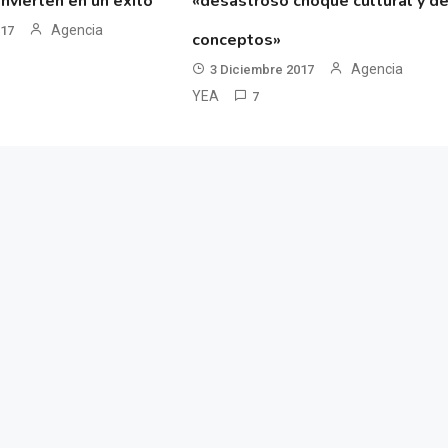
nvierten en un éxito
«desastroso choque cultural y d
Agencia
017
conceptos»
Agencia
3 Diciembre 2017
YEA
7