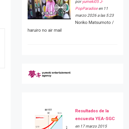
por
yumeki05 J-
PopParadise
en 11
marzo 2026 a las 5:23
Noriko Matsumoto /
haruiro no air mail
Resultados de la
encuesta YEA-SGC
en 17 marzo 2015