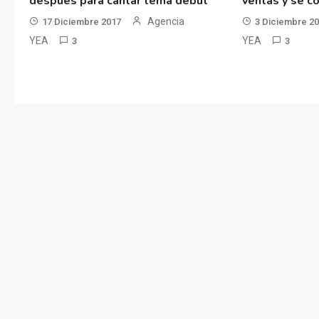
después para cantar tema debut
ventas y se co
Agencia
17 Diciembre 2017
3 Diciembre 2
YEA
YEA
3
3