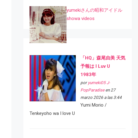
yumekiさんの昭和アイドル
showa videos
「HQ」森尾由美 天気
予報は I Luv U
1983年
por
yumeki05 J-
PopParadise
en 27
marzo 2026 a las 3:44
Yumi Morio /
Tenkeyoho wa I love U