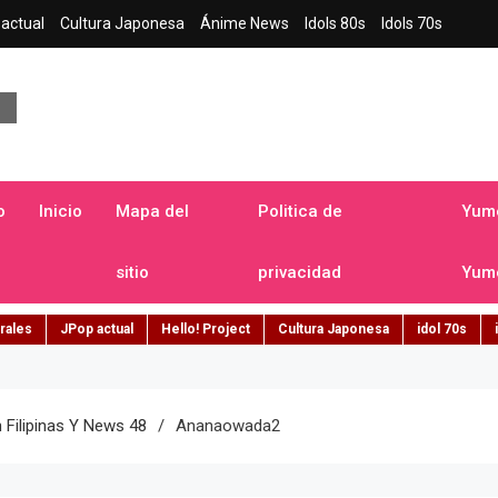
actual
Cultura Japonesa
Ánime News
Idols 80s
Idols 70s
a japonesa en español
o
Inicio
Mapa del
Politica de
Yume
sitio
privacidad
Yume
rales
JPop actual
Hello! Project
Cultura Japonesa
idol 70s
n Filipinas Y News 48
Ananaowada2