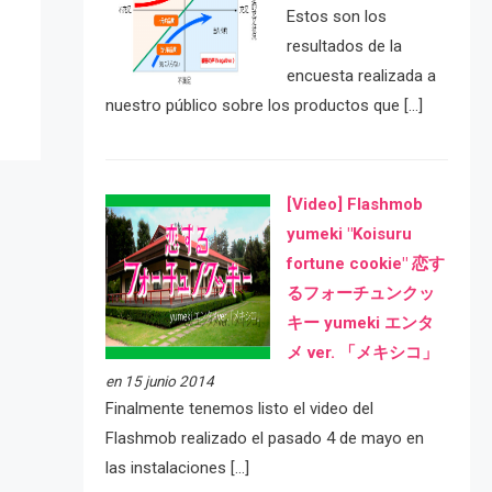
e
Estos son los
resultados de la
encuesta realizada a
nuestro público sobre los productos que […]
[Video] Flashmob
yumeki "Koisuru
fortune cookie" 恋す
るフォーチュンクッ
キー yumeki エンタ
メ ver. 「メキシコ」
en 15 junio 2014
Finalmente tenemos listo el video del
Flashmob realizado el pasado 4 de mayo en
las instalaciones […]