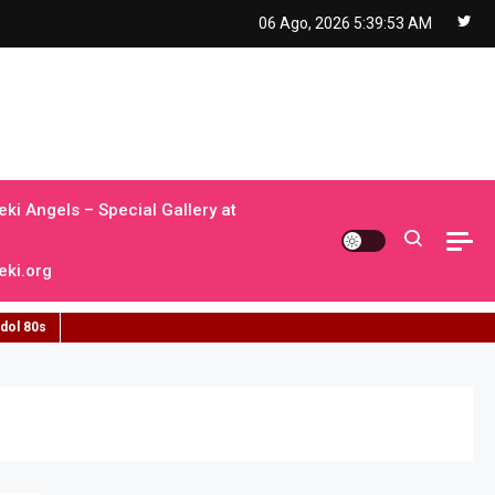
06 Ago, 2026
5:39:54 AM
ki Angels – Special Gallery at
ki.org
idol 80s