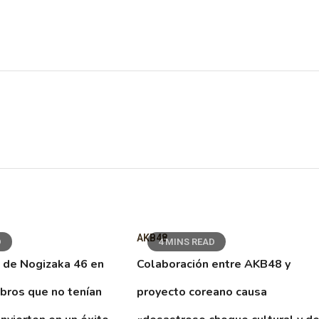
AKB48
D
4 MINS READ
 de Nogizaka 46 en
Colaboración entre AKB48 y
ibros que no tenían
proyecto coreano causa