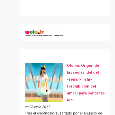
Otome: Orígen de
las reglas idol del
«renai kinshi»
(prohibición del
amor) para señoritas
idol
en 23 junio 2017
Tras el escándalo suscitado por el anuncio de