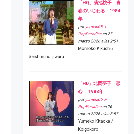
「HQ」菊池桃子 青
春のいじわる 1984
年
por
yumeki05 J-
PopParadise
en 27
marzo 2026 a las 2:51
Momoko Kikuchi /
Seishun no ijiwaru
「HD」北岡夢子 恋
心 1988年
por
yumeki05 J-
PopParadise
en 26
marzo 2026 a las 3:57
Yumeko Kitaoka /
Koigokoro