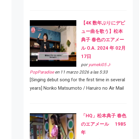
【4K 数年ぶりにデビ
ュー曲を歌う】松本
典子 春色のエアメー
ル O.A. 2024 年 02月
17日
por
yumeki05 J-
PopParadise
en 11 marzo 2026 a las 5:33
[Singing debut song for the first time in several
years] Noriko Matsumoto / Haruiro no Air Mail
「HQ」松本典子 春色
のエアメール 1985
年