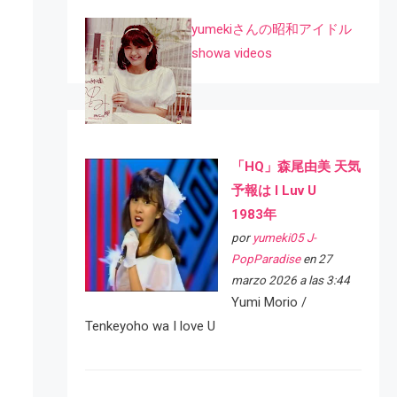
yumekiさんの昭和アイドル
showa videos
「HQ」森尾由美 天気
予報は I Luv U
1983年
por
yumeki05 J-
PopParadise
en 27
marzo 2026 a las 3:44
Yumi Morio /
Tenkeyoho wa I love U