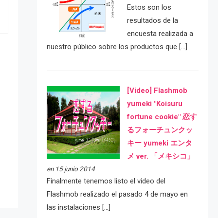
Estos son los
resultados de la
encuesta realizada a
nuestro público sobre los productos que […]
[Video] Flashmob
yumeki "Koisuru
fortune cookie" 恋す
るフォーチュンクッ
e
キー yumeki エンタ
メ ver. 「メキシコ」
en 15 junio 2014
Finalmente tenemos listo el video del
Flashmob realizado el pasado 4 de mayo en
las instalaciones […]