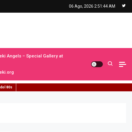
06 Ago, 2026
2:51:45 AM
ki Angels – Special Gallery at
ki.org
idol 80s