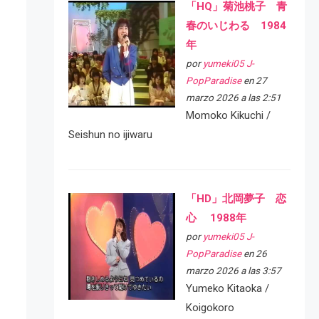
「HQ」菊池桃子 青
春のいじわる 1984
年
por
yumeki05 J-
PopParadise
en 27
marzo 2026 a las 2:51
Momoko Kikuchi /
Seishun no ijiwaru
「HD」北岡夢子 恋
心 1988年
por
yumeki05 J-
PopParadise
en 26
marzo 2026 a las 3:57
Yumeko Kitaoka /
Koigokoro