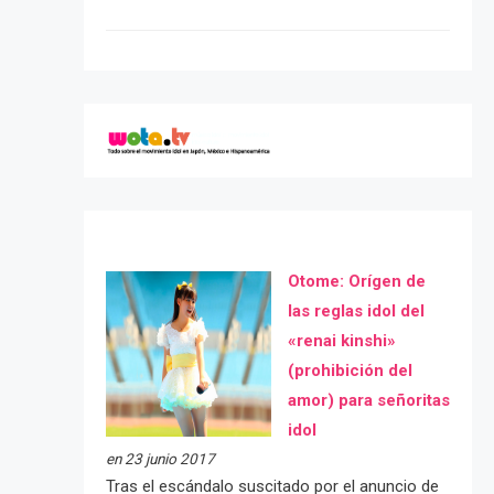
Otome: Orígen de
las reglas idol del
«renai kinshi»
(prohibición del
amor) para señoritas
idol
en 23 junio 2017
Tras el escándalo suscitado por el anuncio de