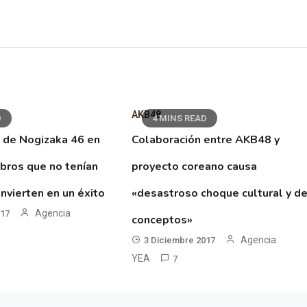
AKB48
D
4 MINS READ
 de Nogizaka 46 en
Colaboración entre AKB48 y
ibros que no tenían
proyecto coreano causa
nvierten en un éxito
«desastroso choque cultural y d
Agencia
017
conceptos»
Agencia
3 Diciembre 2017
YEA
7