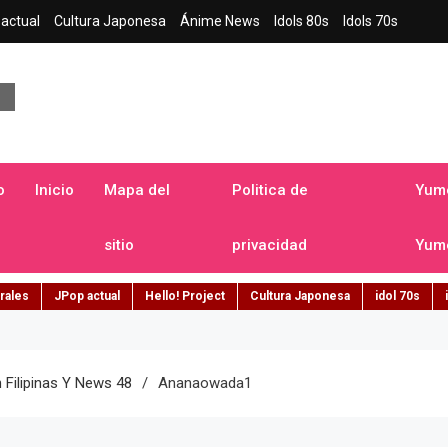
actual
Cultura Japonesa
Ánime News
Idols 80s
Idols 70s
a japonesa en español
o
Inicio
Mapa del
Politica de
Yume
sitio
privacidad
Yume
rales
JPop actual
Hello! Project
Cultura Japonesa
idol 70s
n Filipinas Y News 48
Ananaowada1