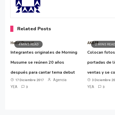
Related Posts
Hello! Project
AKB48
4 MINS READ
2 MINS REA
Integrantes originales de Morning
Colocan fotos
Musume se reúnen 20 años
portadas de l
después para cantar tema debut
ventas y se co
Agencia
17 Diciembre 2017
3 Diciembre 2
YEA
YEA
3
3