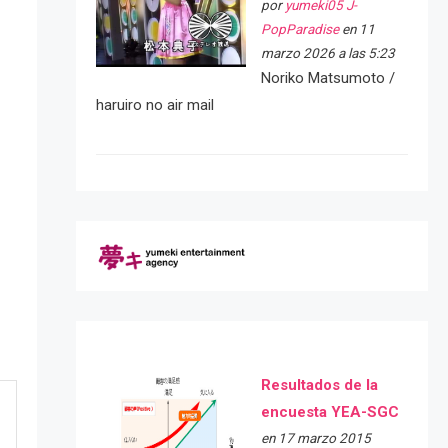
por
yumeki05 J-
PopParadise
en 11
marzo 2026 a las 5:23
Noriko Matsumoto /
haruiro no air mail
Resultados de la
encuesta YEA-SGC
en 17 marzo 2015