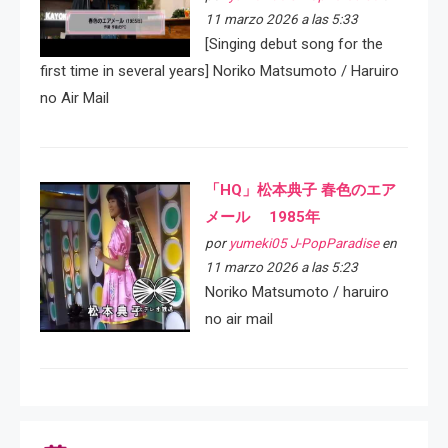
11 marzo 2026 a las 5:33
[Singing debut song for the
first time in several years] Noriko Matsumoto / Haruiro
no Air Mail
「HQ」松本典子 春色のエア
メール 1985年
por
yumeki05 J-PopParadise
en
11 marzo 2026 a las 5:23
Noriko Matsumoto / haruiro
no air mail