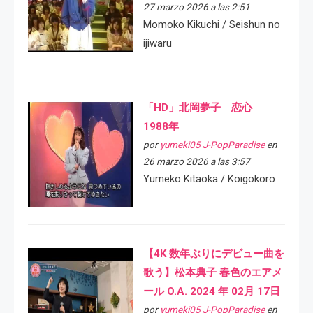
27 marzo 2026 a las 2:51
Momoko Kikuchi / Seishun no
ijiwaru
「HD」北岡夢子 恋心
1988年
por
yumeki05 J-PopParadise
en
26 marzo 2026 a las 3:57
Yumeko Kitaoka / Koigokoro
【4K 数年ぶりにデビュー曲を
歌う】松本典子 春色のエアメ
ール O.A. 2024 年 02月 17日
por
yumeki05 J-PopParadise
en