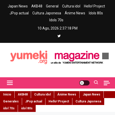
Skip
Japan News
AKB48
General
Cultura idol
Hello! Project
to
JPop actual
Cultura Japonesa
Ánime News
Idols 80s
content
Idols 70s
10 Ago, 2026
2:37:19 PM
Yumeki Magazine
Jpop y musica idol – Tu portal de jpop, movimiento idol y cultura
japonesa en español
Inicio
AKB48
Cultura idol
Ánime News
Japan News
Generales
JPop actual
Hello! Project
Cultura Japonesa
idol 70s
idol 80s