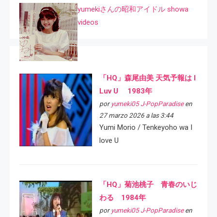
yumekiさんの昭和アイドル showa
videos
「HQ」森尾由美 天気予報は I
Luv U 1983年
por
yumeki05 J-PopParadise
en
27 marzo 2026 a las 3:44
Yumi Morio / Tenkeyoho wa I
love U
「HQ」菊池桃子 青春のいじ
わる 1984年
por
yumeki05 J-PopParadise
en