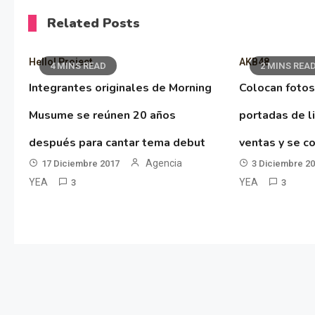
Related Posts
Hello! Project
AKB48
4 MINS READ
2 MINS REA
Integrantes originales de Morning
Colocan fotos
Musume se reúnen 20 años
portadas de l
después para cantar tema debut
ventas y se co
Agencia
17 Diciembre 2017
3 Diciembre 2
YEA
YEA
3
3