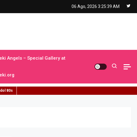
06 Ago, 2026
3:25:40 AM
ki Angels – Special Gallery at
ki.org
idol 80s