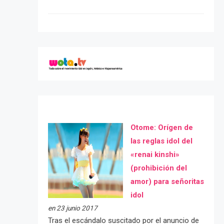
Otome: Orígen de
las reglas idol del
«renai kinshi»
(prohibición del
amor) para señoritas
idol
en 23 junio 2017
Tras el escándalo suscitado por el anuncio de