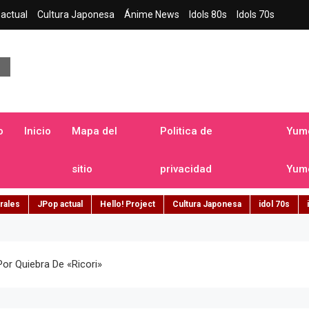
actual
Cultura Japonesa
Ánime News
Idols 80s
Idols 70s
a japonesa en español
o
Inicio
Mapa del
Politica de
Yume
sitio
privacidad
Yume
rales
JPop actual
Hello! Project
Cultura Japonesa
idol 70s
or Quiebra De «ricori»