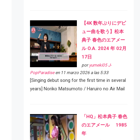
【4K 数年ぶりにデビ
ュー曲を歌う】松本
典子 春色のエアメー
ル O.A. 2024 年 02月
17日
por
yumeki05 J-
PopParadise
en 11 marzo 2026 a las 5:33
[Singing debut song for the first time in several
years] Noriko Matsumoto / Haruiro no Air Mail
「HQ」松本典子 春色
のエアメール 1985
年