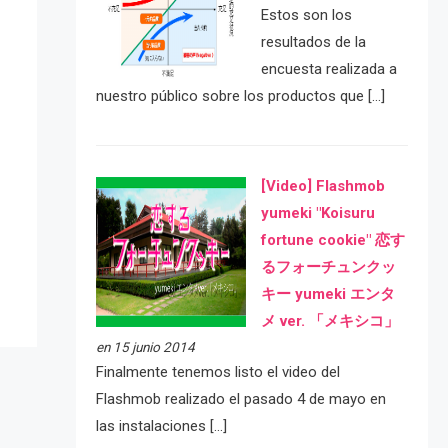
Estos son los
resultados de la
encuesta realizada a
nuestro público sobre los productos que […]
[Video] Flashmob
e
yumeki "Koisuru
fortune cookie" 恋す
るフォーチュンクッ
キー yumeki エンタ
メ ver. 「メキシコ」
en 15 junio 2014
Finalmente tenemos listo el video del
Flashmob realizado el pasado 4 de mayo en
las instalaciones […]