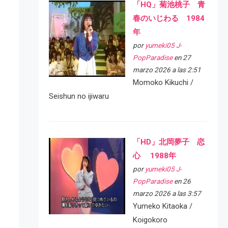
「HQ」菊池桃子 青
春のいじわる 1984
年
por
yumeki05 J-
PopParadise
en 27
marzo 2026 a las 2:51
Momoko Kikuchi /
Seishun no ijiwaru
「HD」北岡夢子 恋
心 1988年
por
yumeki05 J-
PopParadise
en 26
marzo 2026 a las 3:57
Yumeko Kitaoka /
Koigokoro