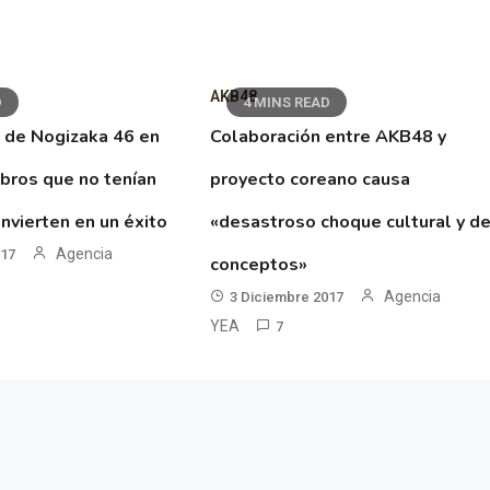
AKB48
D
4 MINS READ
 de Nogizaka 46 en
Colaboración entre AKB48 y
ibros que no tenían
proyecto coreano causa
nvierten en un éxito
«desastroso choque cultural y d
Agencia
017
conceptos»
Agencia
3 Diciembre 2017
YEA
7