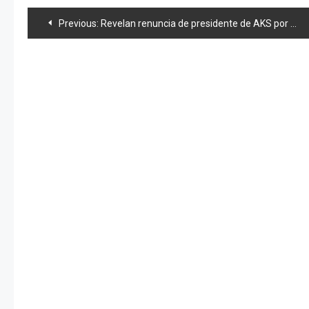
Navegación
Previous:
Revelan renuncia de presidente de AKS por quiebra de «ricori»
de
entradas