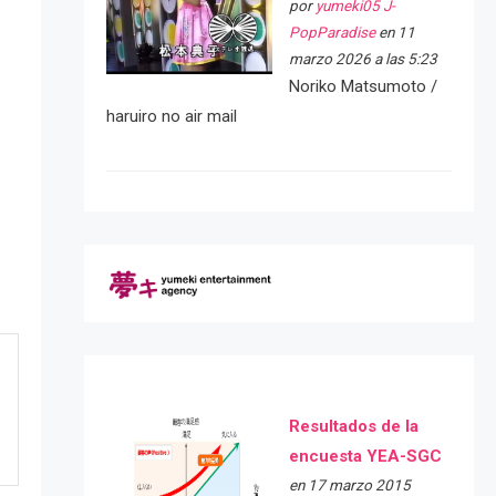
por
yumeki05 J-
PopParadise
en 11
marzo 2026 a las 5:23
Noriko Matsumoto /
haruiro no air mail
Resultados de la
encuesta YEA-SGC
en 17 marzo 2015