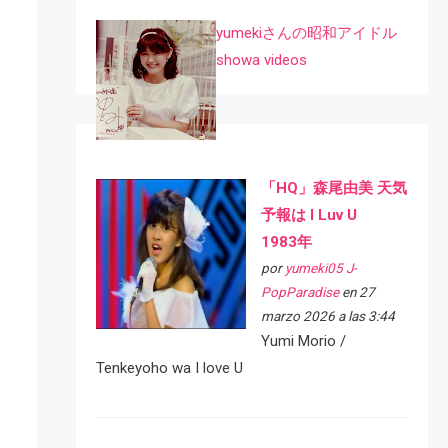
yumekiさんの昭和アイドル
showa videos
「HQ」森尾由美 天気
予報は I Luv U
1983年
por
yumeki05 J-
PopParadise
en 27
marzo 2026 a las 3:44
Yumi Morio /
Tenkeyoho wa I love U