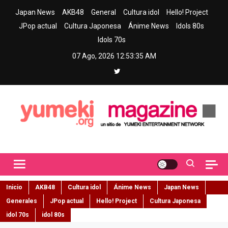
Skip
Japan News
AKB48
General
Cultura idol
Hello! Project
to
JPop actual
Cultura Japonesa
Ánime News
Idols 80s
content
Idols 70s
07 Ago, 2026
12:53:36 AM
Yumeki Magazine
Jpop y musica idol – Tu portal de jpop, movimiento idol y cultura
japonesa en español
Inicio
AKB48
Cultura idol
Ánime News
Japan News
Generales
JPop actual
Hello! Project
Cultura Japonesa
idol 70s
idol 80s