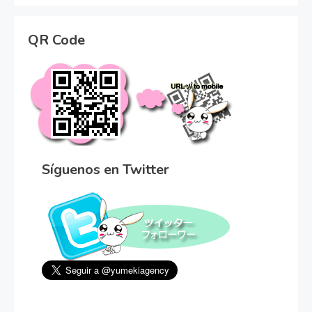
QR Code
Síguenos en Twitter