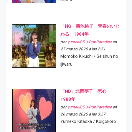
「HQ」菊池桃子 青春のいじ
わる 1984年
por
yumeki05 J-PopParadise
en
27 marzo 2026 a las 2:51
Momoko Kikuchi / Seishun no
ijiwaru
「HD」北岡夢子 恋心
1988年
por
yumeki05 J-PopParadise
en
26 marzo 2026 a las 3:57
Yumeko Kitaoka / Koigokoro