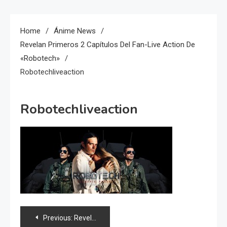
Home
Ánime News
Revelan Primeros 2 Capítulos Del Fan-Live Action De
«Robotech»
Robotechliveaction
Robotechliveaction
Navegación
Previous:
Revelan primeros 2 capítulos del fan-live action de «Robotech»