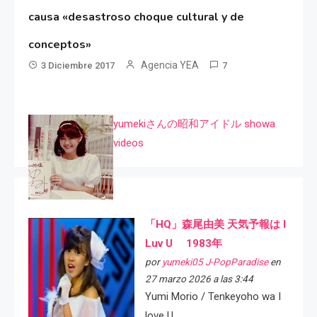
causa «desastroso choque cultural y de
conceptos»
Agencia YEA
3 Diciembre 2017
7
yumekiさんの昭和アイドル showa
videos
「HQ」森尾由美 天気予報は I
Luv U 1983年
por
yumeki05 J-PopParadise
en
27 marzo 2026 a las 3:44
Yumi Morio / Tenkeyoho wa I
love U