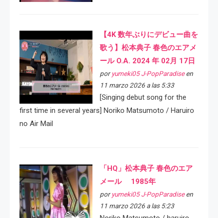
【4K 数年ぶりにデビュー曲を
歌う】松本典子 春色のエアメ
ール O.A. 2024 年 02月 17日
por
yumeki05 J-PopParadise
en
11 marzo 2026 a las 5:33
[Singing debut song for the
first time in several years] Noriko Matsumoto / Haruiro
no Air Mail
「HQ」松本典子 春色のエア
メール 1985年
por
yumeki05 J-PopParadise
en
11 marzo 2026 a las 5:23