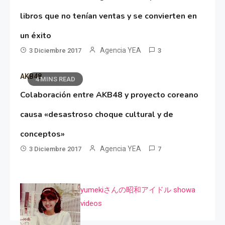
libros que no tenían ventas y se convierten en
un éxito
Agencia YEA
3 Diciembre 2017
3
AKB48
4 MINS READ
Colaboración entre AKB48 y proyecto coreano
causa «desastroso choque cultural y de
conceptos»
Agencia YEA
3 Diciembre 2017
7
yumekiさんの昭和アイドル showa
videos