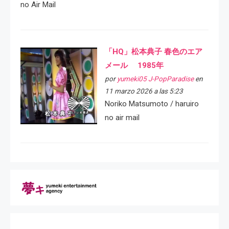
no Air Mail
「HQ」松本典子 春色のエア
メール 1985年
por
yumeki05 J-PopParadise
en
11 marzo 2026 a las 5:23
Noriko Matsumoto / haruiro
no air mail