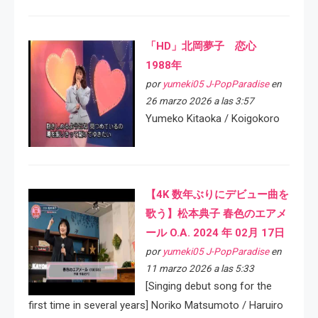
「HD」北岡夢子 恋心
1988年
por
yumeki05 J-PopParadise
en
26 marzo 2026 a las 3:57
Yumeko Kitaoka / Koigokoro
【4K 数年ぶりにデビュー曲を
歌う】松本典子 春色のエアメ
ール O.A. 2024 年 02月 17日
por
yumeki05 J-PopParadise
en
11 marzo 2026 a las 5:33
[Singing debut song for the
first time in several years] Noriko Matsumoto / Haruiro