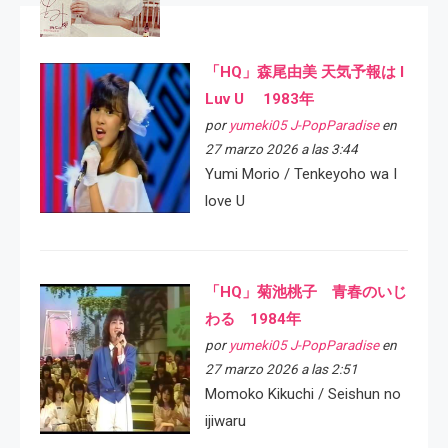
「HQ」森尾由美 天気予報は I
Luv U 1983年
por
yumeki05 J-PopParadise
en
27 marzo 2026 a las 3:44
Yumi Morio / Tenkeyoho wa I
love U
「HQ」菊池桃子 青春のいじ
わる 1984年
por
yumeki05 J-PopParadise
en
27 marzo 2026 a las 2:51
Momoko Kikuchi / Seishun no
ijiwaru