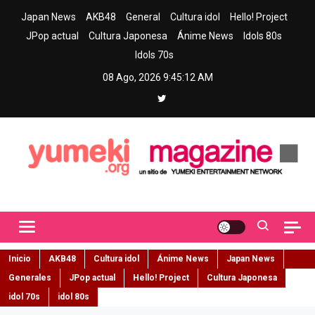
Skip
Japan News
AKB48
General
Cultura idol
Hello! Project
to
JPop actual
Cultura Japonesa
Ánime News
Idols 80s
content
Idols 70s
08 Ago, 2026
9:45:13 AM
Yumeki Magazine
Jpop y musica idol – Tu portal de jpop, movimiento idol y cultura
japonesa en español
Inicio
AKB48
Cultura idol
Ánime News
Japan News
Generales
JPop actual
Hello! Project
Cultura Japonesa
idol 70s
idol 80s