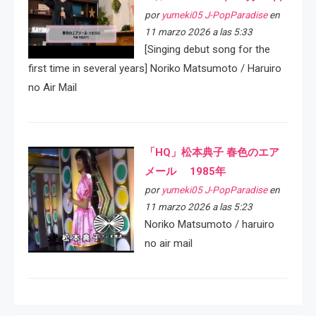
por
yumeki05 J-PopParadise
en
11 marzo 2026 a las 5:33
[Singing debut song for the
first time in several years] Noriko Matsumoto / Haruiro
no Air Mail
「HQ」松本典子 春色のエア
メール 1985年
por
yumeki05 J-PopParadise
en
11 marzo 2026 a las 5:23
Noriko Matsumoto / haruiro
no air mail