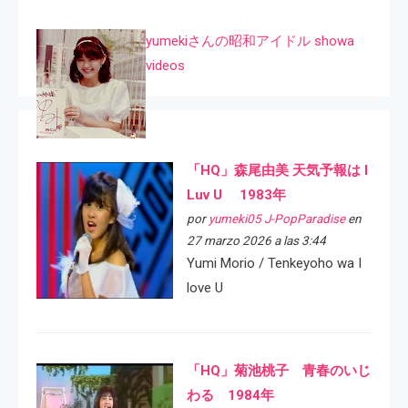
yumekiさんの昭和アイドル showa
videos
「HQ」森尾由美 天気予報は I
Luv U 1983年
por
yumeki05 J-PopParadise
en
27 marzo 2026 a las 3:44
Yumi Morio / Tenkeyoho wa I
love U
「HQ」菊池桃子 青春のいじ
わる 1984年