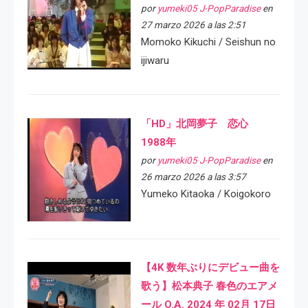
por
yumeki05 J-PopParadise
en
27 marzo 2026 a las 2:51
Momoko Kikuchi / Seishun no
ijiwaru
「HD」北岡夢子 恋心
1988年
por
yumeki05 J-PopParadise
en
26 marzo 2026 a las 3:57
Yumeko Kitaoka / Koigokoro
【4K 数年ぶりにデビュー曲を
歌う】松本典子 春色のエアメ
ール O.A. 2024 年 02月 17日