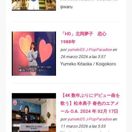
ijiwaru
「HD」北岡夢子 恋心
1988年
por
yumeki05 J-PopParadise
en
26 marzo 2026 a las 3:57
Yumeko Kitaoka / Koigokoro
【4K 数年ぶりにデビュー曲を
歌う】松本典子 春色のエアメ
ール O.A. 2024 年 02月 17日
por
yumeki05 J-PopParadise
en
11 marzo 2026 a las 5:33