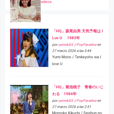
videos
「HQ」森尾由美 天気予報は I
Luv U 1983年
por
yumeki05 J-PopParadise
en
27 marzo 2026 a las 3:44
Yumi Morio / Tenkeyoho wa I
love U
「HQ」菊池桃子 青春のいじ
わる 1984年
por
yumeki05 J-PopParadise
en
27 marzo 2026 a las 2:51
Momoko Kikuchi / Seishun no