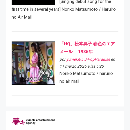
[Singing debut song for the
first time in several years] Noriko Matsumoto / Haruiro
no Air Mail
「HQ」松本典子 春色のエア
メール 1985年
por
yumeki05 J-PopParadise
en
11 marzo 2026 a las 5:23
Noriko Matsumoto / haruiro
no air mail