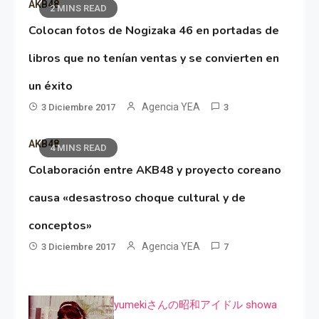
AKB48
2 MINS READ
Colocan fotos de Nogizaka 46 en portadas de
libros que no tenían ventas y se convierten en
un éxito
Agencia YEA
3 Diciembre 2017
3
AKB48
4 MINS READ
Colaboración entre AKB48 y proyecto coreano
causa «desastroso choque cultural y de
conceptos»
Agencia YEA
3 Diciembre 2017
7
yumekiさんの昭和アイドル showa