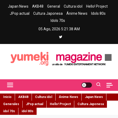
Skip
Japan News
AKB48
General
Cultura idol
Hello! Project
to
JPop actual
Cultura Japonesa
Ánime News
Idols 80s
content
Idols 70s
05 Ago, 2026
5:21:39 AM
Yumeki Magazine
Jpop y musica idol – Tu portal de jpop, movimiento idol y cultura
japonesa en español
Inicio
AKB48
Cultura idol
Ánime News
Japan News
Generales
JPop actual
Hello! Project
Cultura Japonesa
idol 70s
idol 80s