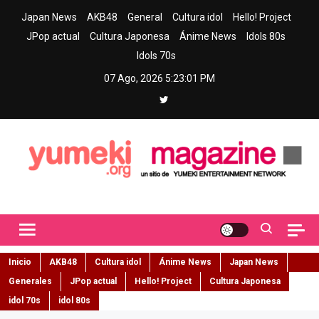
Skip
Japan News
AKB48
General
Cultura idol
Hello! Project
to
JPop actual
Cultura Japonesa
Ánime News
Idols 80s
content
Idols 70s
07 Ago, 2026
5:23:02 PM
Yumeki Magazine
Jpop y musica idol – Tu portal de jpop, movimiento idol y cultura
japonesa en español
Inicio
AKB48
Cultura idol
Ánime News
Japan News
Generales
JPop actual
Hello! Project
Cultura Japonesa
idol 70s
idol 80s