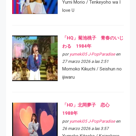
Yumi Morio / Tenkeyoho wa I
love U
「HQ」菊池桃子 青春のいじ
わる 1984年
por
yumeki05 J-PopParadise
en
27 marzo 2026 a las 2:51
Momoko Kikuchi / Seishun no
ijiwaru
「HD」北岡夢子 恋心
1988年
por
yumeki05 J-PopParadise
en
26 marzo 2026 a las 3:57