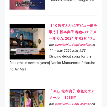
Yumeko Kitaoka / Koigokoro
【4K 数年ぶりにデビュー曲を
歌う】松本典子 春色のエアメ
ール O.A. 2024 年 02月 17日
por
yumeki05 J-PopParadise
en
11 marzo 2026 a las 5:33
[Singing debut song for the
first time in several years] Noriko Matsumoto / Haruiro
no Air Mail
「HQ」松本典子 春色のエア
メール 1985年
por
yumeki05 J-PopParadise
en