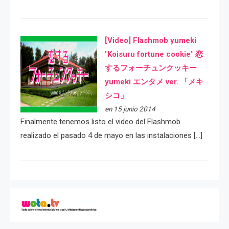
[Video] Flashmob yumeki
"Koisuru fortune cookie" 恋
するフォーチュンクッキー
yumeki エンタメ ver. 「メキ
シコ」
en 15 junio 2014
Finalmente tenemos listo el video del Flashmob
realizado el pasado 4 de mayo en las instalaciones […]