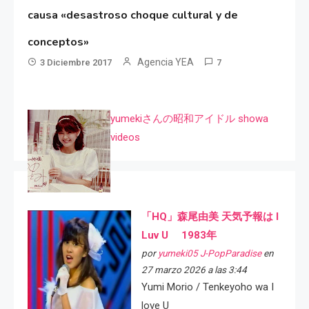
causa «desastroso choque cultural y de
conceptos»
Agencia YEA
3 Diciembre 2017
7
yumekiさんの昭和アイドル showa
videos
「HQ」森尾由美 天気予報は I
Luv U 1983年
por
yumeki05 J-PopParadise
en
27 marzo 2026 a las 3:44
Yumi Morio / Tenkeyoho wa I
love U