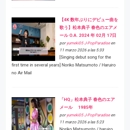
【4K 数年ぶりにデビュー曲を
歌う】松本典子 春色のエアメ
ール O.A. 2024 年 02月 17日
por
yumeki05 J-PopParadise
en
11 marzo 2026 a las 5:33
[Singing debut song for the
first time in several years] Noriko Matsumoto / Haruiro
no Air Mail
「HQ」松本典子 春色のエア
メール 1985年
por
yumeki05 J-PopParadise
en
11 marzo 2026 a las 5:23
Noriko Matsumoto / haruiro