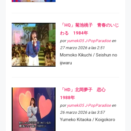
「HQ」菊池桃子 青春のいじ
わる 1984年
por
yumeki05 J-PopParadise
en
27 marzo 2026 a las 2:51
Momoko Kikuchi / Seishun no
ijiwaru
「HD」北岡夢子 恋心
1988年
por
yumeki05 J-PopParadise
en
26 marzo 2026 a las 3:57
Yumeko Kitaoka / Koigokoro