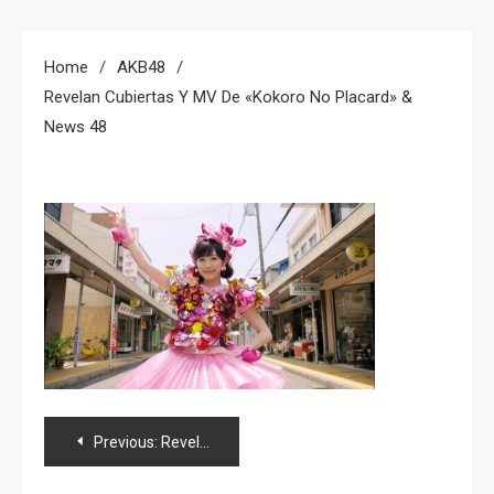
Home
AKB48
Revelan Cubiertas Y MV De «Kokoro No Placard» &
News 48
Navegación
Previous:
Revelan cubiertas y MV de «Kokoro no Placard» & News 48
de