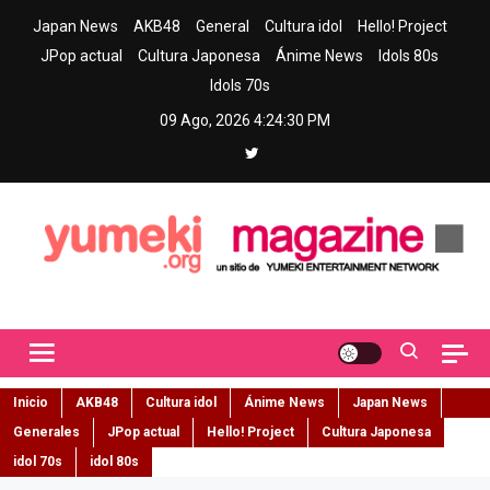
Skip
Japan News
AKB48
General
Cultura idol
Hello! Project
to
JPop actual
Cultura Japonesa
Ánime News
Idols 80s
content
Idols 70s
09 Ago, 2026
4:24:31 PM
Yumeki Magazine
Jpop y musica idol – Tu portal de jpop, movimiento idol y cultura
japonesa en español
Inicio
AKB48
Cultura idol
Ánime News
Japan News
Generales
JPop actual
Hello! Project
Cultura Japonesa
idol 70s
idol 80s