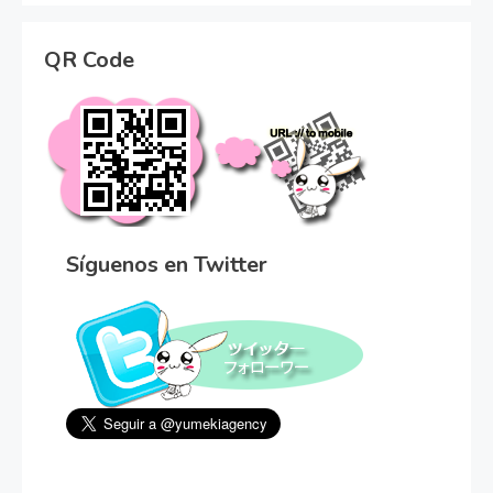
QR Code
Síguenos en Twitter