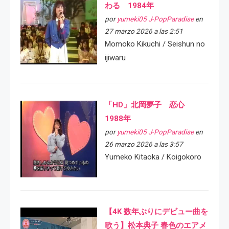
わる 1984年
por
yumeki05 J-PopParadise
en
27 marzo 2026 a las 2:51
Momoko Kikuchi / Seishun no
ijiwaru
「HD」北岡夢子 恋心
1988年
por
yumeki05 J-PopParadise
en
26 marzo 2026 a las 3:57
Yumeko Kitaoka / Koigokoro
【4K 数年ぶりにデビュー曲を
歌う】松本典子 春色のエアメ