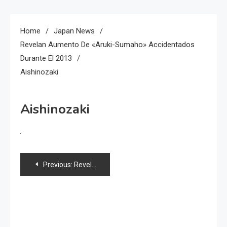
Home
Japan News
Revelan Aumento De «Aruki-Sumaho» Accidentados
Durante El 2013
Aishinozaki
Aishinozaki
Navegación
Previous:
Revelan aumento de «Aruki-sumaho» accidentados durante el 2013
de
entradas