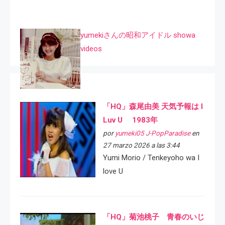
yumekiさんの昭和アイドル showa
videos
「HQ」森尾由美 天気予報は I
Luv U 1983年
por
yumeki05 J-PopParadise
en
27 marzo 2026 a las 3:44
Yumi Morio / Tenkeyoho wa I
love U
「HQ」菊池桃子 青春のいじ