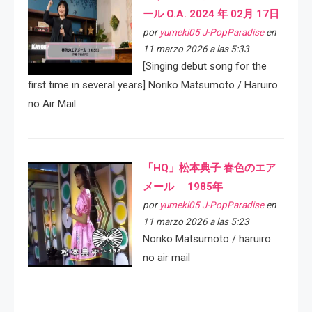
ール O.A. 2024 年 02月 17日
por
yumeki05 J-PopParadise
en
11 marzo 2026 a las 5:33
[Singing debut song for the
first time in several years] Noriko Matsumoto / Haruiro
no Air Mail
「HQ」松本典子 春色のエア
メール 1985年
por
yumeki05 J-PopParadise
en
11 marzo 2026 a las 5:23
Noriko Matsumoto / haruiro
no air mail