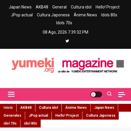
Skip
Japan News
AKB48
General
Cultura idol
Hello! Project
to
JPop actual
Cultura Japonesa
Ánime News
Idols 80s
content
Idols 70s
08 Ago, 2026
7:39:33 PM
Yumeki Magazine
Jpop y musica idol – Tu portal de jpop, movimiento idol y cultura
japonesa en español
Inicio
AKB48
Cultura idol
Ánime News
Japan News
Generales
JPop actual
Hello! Project
Cultura Japonesa
idol 70s
idol 80s