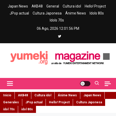
Skip
Japan News
AKB48
General
Cultura idol
Hello! Project
to
JPop actual
Cultura Japonesa
Ánime News
Idols 80s
content
Idols 70s
06 Ago, 2026
12:01:57 PM
Yumeki Magazine
Jpop y musica idol – Tu portal de jpop, movimiento idol y cultura
japonesa en español
Inicio
AKB48
Cultura idol
Ánime News
Japan News
Generales
JPop actual
Hello! Project
Cultura Japonesa
idol 70s
idol 80s