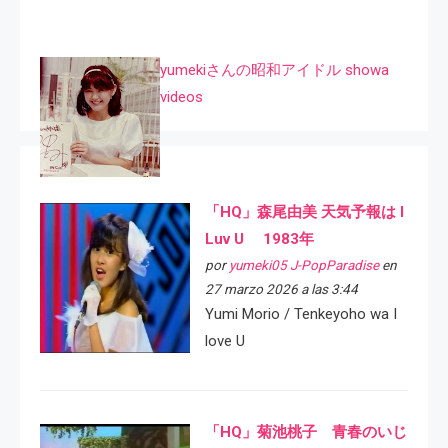
yumekiさんの昭和アイドル showa
videos
「HQ」森尾由美 天気予報は I
Luv U 1983年
por
yumeki05 J-PopParadise
en
27 marzo 2026 a las 3:44
Yumi Morio / Tenkeyoho wa I
love U
「HQ」菊池桃子 青春のいじ