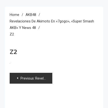
Home
AKB48
Revelaciones De Akimoto En «7gogo», «Super Smash
AKB» Y News 48
Z2
Z2
Navegación
Previous:
Revelaciones de Akimoto en «7gogo», «Super Smash AKB» y news 48
de
entradas