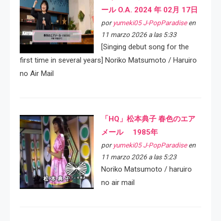
ール O.A. 2024 年 02月 17日
por
yumeki05 J-PopParadise
en
11 marzo 2026 a las 5:33
[Singing debut song for the
first time in several years] Noriko Matsumoto / Haruiro
no Air Mail
「HQ」松本典子 春色のエア
メール 1985年
por
yumeki05 J-PopParadise
en
11 marzo 2026 a las 5:23
Noriko Matsumoto / haruiro
no air mail