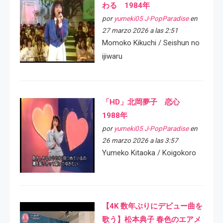
わる 1984年
por
yumeki05 J-PopParadise
en
27 marzo 2026 a las 2:51
Momoko Kikuchi / Seishun no
ijiwaru
「HD」北岡夢子 恋心
1988年
por
yumeki05 J-PopParadise
en
26 marzo 2026 a las 3:57
Yumeko Kitaoka / Koigokoro
【4K 数年ぶりにデビュー曲を
歌う】松本典子 春色のエアメ