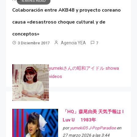
4 MINS READ
Colaboración entre AKB48 y proyecto coreano
causa «desastroso choque cultural y de
conceptos»
Agencia YEA
3 Diciembre 2017
7
yumekiさんの昭和アイドル showa
videos
「HQ」森尾由美 天気予報は I
Luv U 1983年
por
yumeki05 J-PopParadise
en
27 marzo 2026 a las 3:44