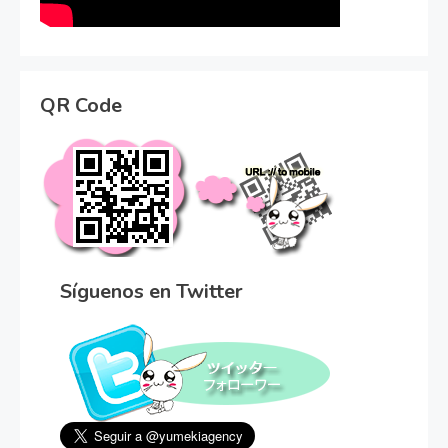
QR Code
Síguenos en Twitter