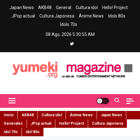
Skip
Japan News
AKB48
General
Cultura idol
Hello! Project
to
JPop actual
Cultura Japonesa
Ánime News
Idols 80s
content
Idols 70s
08 Ago, 2026
5:30:56 AM
Yumeki Magazine
Jpop y musica idol – Tu portal de jpop, movimiento idol y cultura
japonesa en español
Inicio
AKB48
Cultura idol
Ánime News
Japan News
Generales
JPop actual
Hello! Project
Cultura Japonesa
idol 70s
idol 80s