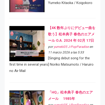
Yumeko Kitaoka / Koigokoro
【4K 数年ぶりにデビュー曲を
歌う】松本典子 春色のエアメ
ール O.A. 2024 年 02月 17日
por
yumeki05 J-PopParadise
en
11 marzo 2026 a las 5:33
[Singing debut song for the
first time in several years] Noriko Matsumoto / Haruiro
no Air Mail
「HQ」松本典子 春色のエア
メール 1985年
por
yumeki05 J-PopParadise
en