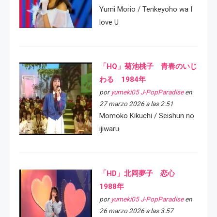
Yumi Morio / Tenkeyoho wa I
love U
「HQ」菊池桃子 青春のいじ
わる 1984年
por
yumeki05 J-PopParadise
en
27 marzo 2026 a las 2:51
Momoko Kikuchi / Seishun no
ijiwaru
「HD」北岡夢子 恋心
1988年
por
yumeki05 J-PopParadise
en
26 marzo 2026 a las 3:57